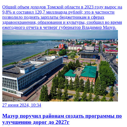
Общий объем доходов Томской области в 2023 году вырос на
9,8% и составил 120,7 миллиарда рублей; это в частности
позволило поднять зарплаты бюджетникам в сферах
здравоохранения, образования и культуры, сообщил во время
ежегодного отчета в четверг губернатор Владимир Мазур.
27 июня 2024, 10:34
Мазур поручил районам создать программы по
улучшению дорог до 2027г