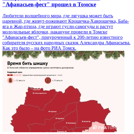
"Афанасьев-фест" прошел в Томске
Любители волшебного мира, где лягушка может быть
царевной, где живут-поживают Крошечка-Хаврошечка, Баба-
яга и Жар-птица, где играют гусли-самогуды и растут
молодильные яблочки, накануне провели в Томске
"Афанасьев-фест", приуроченный к 200-летию известного
собирателя русских народных сказок Александра Афанасьева.
Как это было – на фото РИА Томск.