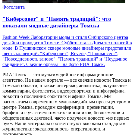
Фотолента
"Киберсовет" и "Память традиций": что
показали модные дизайнеры Томска
Fashion Week Лаборатории моды и стиля Сибирского центра
дизайна проходит в Томске. Суббота стала Днем технологий в
моде. В Пушкинском сквере молодые дизайнеры представили
шесть коллекций: "Киберсовет", Reverie, "Палимпсест",
"Повседневность заново", "Память традиций" и "Неудачное
свидание". Свежие образы – на фото РИА Томск.
РИА Томск — это мультимедийное информационное
агентство. На нашем портале — все свежие новости Томска и
Томской области, а также интервью, аналитика, актуальные
комментарии, фотоленты, видеорепортажи и инфографика,
новости о последних событиях и афиша Томска. Мы
располагаем современным мультимедийным пресс-центром в
центре Томска, проводим конференции, презентации,
брифинги с участием томских чиновников, бизнесменов и
общественных деятелей, часто получаем новости «из первых
рук». Наши материалы соответствуют высоким стандартам
журналистики: эксклюзивность, оперативность и
достоверность.