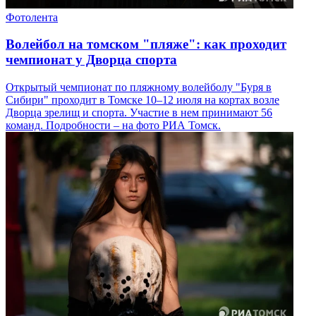
Фотолента
Волейбол на томском "пляже": как проходит
чемпионат у Дворца спорта
Открытый чемпионат по пляжному волейболу "Буря в
Сибири" проходит в Томске 10–12 июля на кортах возле
Дворца зрелищ и спорта. Участие в нем принимают 56
команд. Подробности – на фото РИА Томск.