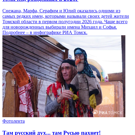
Снежана, Марфа, Серафим и Юлий оказались одними из
самых редких имен, которыми называли своих детей жители
Томской области в первом полугодии 2026 года. Чаще всего
для новорожденных выбирали имена Михаил и Софья.
Подробнее – в инфографике РИА Томск.
Фотолента
Там русский дух... там Русью пахнет!