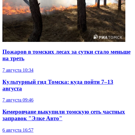
Пожаров в томских лесах за сутки стало меньше
на треть
7 августа
10:34
Культурный гид Томска: куда пойти 7–13
августа
7 августа
09:46
Кемеровчане выкупили томскую сеть частных
заправок "Элке Авто"
6 августа
16:57