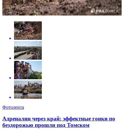
Фотолента
Адреналин через край: эффектные гонки по
бездорожью прошли под Томском