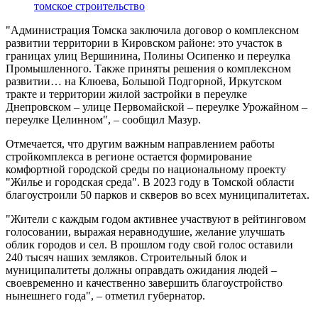
томское строительство
"Администрация Томска заключила договор о комплексном
развитии территории в Кировском районе: это участок в
границах улиц Вершинина, Полины Осипенко и переулка
Промышленного. Также приняты решения о комплексном
развитии… на Клюева, Большой Подгорной, Иркутском
тракте и территории жилой застройки в переулке
Днепровском – улице Первомайской – переулке Урожайном –
переулке Целинном", – сообщил Мазур.
Отмечается, что другим важным направлением работы
стройкомплекса в регионе остается формирование
комфортной городской среды по национальному проекту
"Жилье и городская среда". В 2023 году в Томской области
благоустроили 50 парков и скверов во всех муниципалитетах.
"Жители с каждым годом активнее участвуют в рейтинговом
голосовании, выражая неравнодушие, желание улучшать
облик городов и сел. В прошлом году свой голос оставили
240 тысяч наших земляков. Строительный блок и
муниципалитеты должны оправдать ожидания людей –
своевременно и качественно завершить благоустройство
нынешнего года", – отметил губернатор.