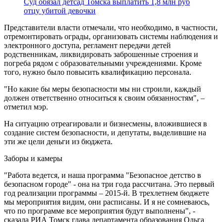
Суд обязал детсад Томска выплатить 1,8 млн руб
отцу убитой девочки
Представители власти отмечали, что необходимо, в частности,
отремонтировать ограды, организовать системы наблюдения и
электронного доступа, регламент передачи детей
родственникам, ликвидировать заброшенные строения и
погреба рядом с образовательными учреждениями. Кроме
того, нужно было повысить квалификацию персонала.
"Но какие бы меры безопасности мы ни строили, каждый
должен ответственно относиться к своим обязанностям", –
отметил мэр.
На ситуацию отреагировали и бизнесмены, вложившиеся в
создание систем безопасности, и депутаты, выделившие на
эти же цели деньги из бюджета.
Заборы и камеры
"Работа ведется, и наша программа "Безопасное детство в
безопасном городе" - она на три года рассчитана. Это первый
год реализации программы – 2015-й. В трехлетнем бюджете
мы мероприятия видим, они расписаны. И я не сомневаюсь,
что по программе все мероприятия будут выполнены", -
сказала РИА Томск глава департамента образования Ольга