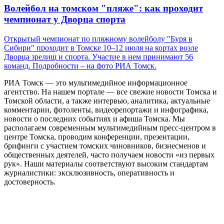
Волейбол на томском "пляже": как проходит
чемпионат у Дворца спорта
Открытый чемпионат по пляжному волейболу "Буря в
Сибири" проходит в Томске 10–12 июля на кортах возле
Дворца зрелищ и спорта. Участие в нем принимают 56
команд. Подробности – на фото РИА Томск.
РИА Томск — это мультимедийное информационное
агентство. На нашем портале — все свежие новости Томска и
Томской области, а также интервью, аналитика, актуальные
комментарии, фотоленты, видеорепортажи и инфографика,
новости о последних событиях и афиша Томска. Мы
располагаем современным мультимедийным пресс-центром в
центре Томска, проводим конференции, презентации,
брифинги с участием томских чиновников, бизнесменов и
общественных деятелей, часто получаем новости «из первых
рук». Наши материалы соответствуют высоким стандартам
журналистики: эксклюзивность, оперативность и
достоверность.