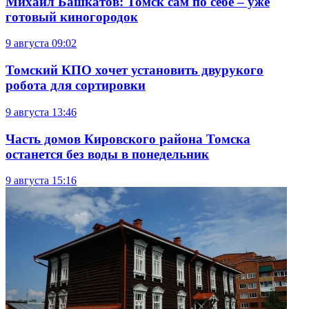
Михаил Башкатов: Томск сам по себе – уже
готовый киногородок
9 августа
09:02
Томский КПО хочет установить двурукого
робота для сортировки
9 августа
13:46
Часть домов Кировского района Томска
останется без воды в понедельник
9 августа
15:16