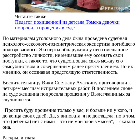
Читайте также
Педагог похищенной из детсада Томска девочки
попросила прощения в суде
По материалам уголовного дела была проведена судебная
психолого-сексолого-психиатрическая экспертиза погибшего
подозреваемого. Эксперты обнаружили у него смешанное
расстройство личности, не мешавшее ему осознать свои
поступки, а также то, что существовала связь между его
самоубийством и совершенным ранее преступлением. По их
мнению, он осознавал предстоящую ответственность.
Воспитательницу Вики Светлану Ачаткину приговорили к
четырем месяцам исправительных работ. В последнем слове
на суде женщина попросила прощения у Вылегжаниных за
случившееся.
"Просить буду прощения только у вас, и больше ни у кого, и
до конца своих дней. Да, я виновата, я не доглядела, но в том,
что (ребенка) нет с нами – это не мой злой умысел", – сказала
она.
Раскрыли глаза