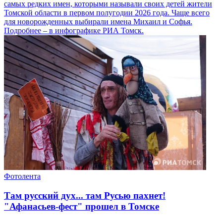
самых редких имен, которыми называли своих детей жители
Томской области в первом полугодии 2026 года. Чаще всего
для новорожденных выбирали имена Михаил и Софья.
Подробнее – в инфографике РИА Томск.
Фотолента
Там русский дух... там Русью пахнет!
"Афанасьев-фест" прошел в Томске