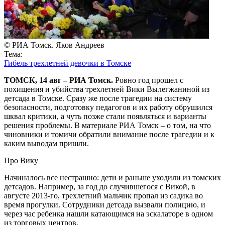
© РИА Томск. Яков Андреев
Тема:
Гибель трехлетней девочки в Томске
ТОМСК, 14 авг – РИА Томск.
Ровно год прошел с
похищения и убийства трехлетней Вики Вылегжаниной из
детсада в Томске. Сразу же после трагедии на систему
безопасности, подготовку педагогов и их работу обрушился
шквал критики, а чуть позже стали появляться и варианты
решения проблемы. В материале РИА Томск – о том, на что
чиновники и томичи обратили внимание после трагедии и к
каким выводам пришли.
Про Вику
Начиналось все нестрашно: дети и раньше уходили из томских
детсадов. Например, за год до случившегося с Викой, в
августе 2013-го, трехлетний мальчик пропал из садика во
время прогулки. Сотрудники детсада вызвали полицию, и
через час ребенка нашли катающимся на эскалаторе в одном
из торговых центров.