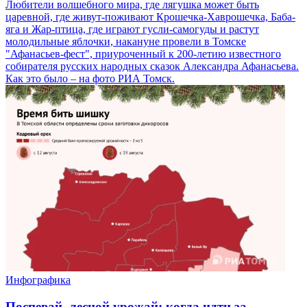
Любители волшебного мира, где лягушка может быть
царевной, где живут-поживают Крошечка-Хаврошечка, Баба-
яга и Жар-птица, где играют гусли-самогуды и растут
молодильные яблочки, накануне провели в Томске
"Афанасьев-фест", приуроченный к 200-летию известного
собирателя русских народных сказок Александра Афанасьева.
Как это было – на фото РИА Томск.
Инфографика
Поспевай, лесной урожай: когда идти за