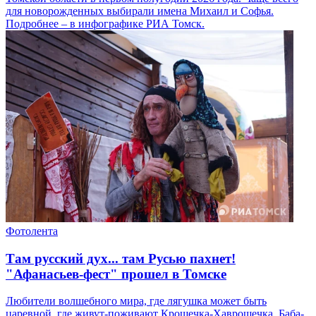
для новорожденных выбирали имена Михаил и Софья.
Подробнее – в инфографике РИА Томск.
Фотолента
Там русский дух... там Русью пахнет!
"Афанасьев-фест" прошел в Томске
Любители волшебного мира, где лягушка может быть
царевной, где живут-поживают Крошечка-Хаврошечка, Баба-