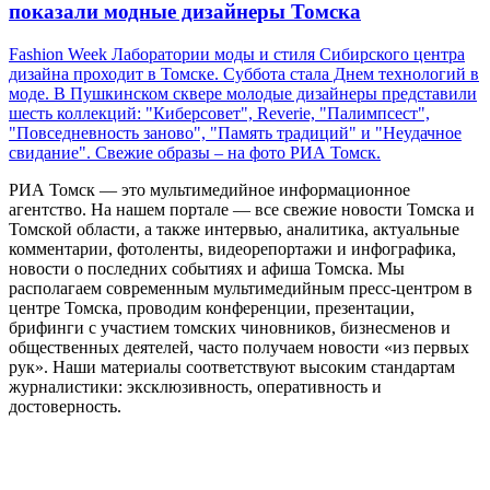
показали модные дизайнеры Томска
Fashion Week Лаборатории моды и стиля Сибирского центра
дизайна проходит в Томске. Суббота стала Днем технологий в
моде. В Пушкинском сквере молодые дизайнеры представили
шесть коллекций: "Киберсовет", Reverie, "Палимпсест",
"Повседневность заново", "Память традиций" и "Неудачное
свидание". Свежие образы – на фото РИА Томск.
РИА Томск — это мультимедийное информационное
агентство. На нашем портале — все свежие новости Томска и
Томской области, а также интервью, аналитика, актуальные
комментарии, фотоленты, видеорепортажи и инфографика,
новости о последних событиях и афиша Томска. Мы
располагаем современным мультимедийным пресс-центром в
центре Томска, проводим конференции, презентации,
брифинги с участием томских чиновников, бизнесменов и
общественных деятелей, часто получаем новости «из первых
рук». Наши материалы соответствуют высоким стандартам
журналистики: эксклюзивность, оперативность и
достоверность.