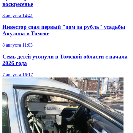
воскресенье
8 августа
14:41
Инвестор сдал первый "дом за рубль" усадьбы
Акулова в Томске
8 августа
11:03
Семь детей утонули в Томской области с начала
2026 года
7 августа
16:17