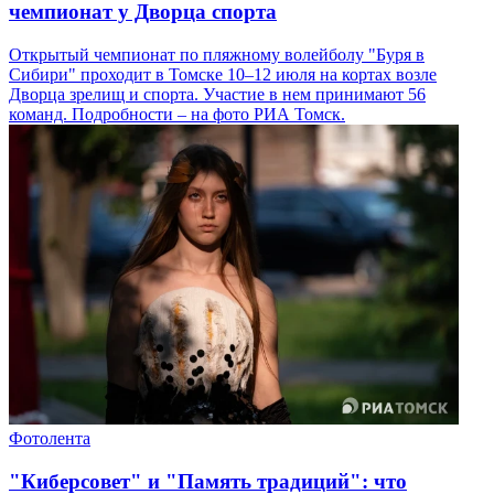
чемпионат у Дворца спорта
Открытый чемпионат по пляжному волейболу "Буря в
Сибири" проходит в Томске 10–12 июля на кортах возле
Дворца зрелищ и спорта. Участие в нем принимают 56
команд. Подробности – на фото РИА Томск.
Фотолента
"Киберсовет" и "Память традиций": что