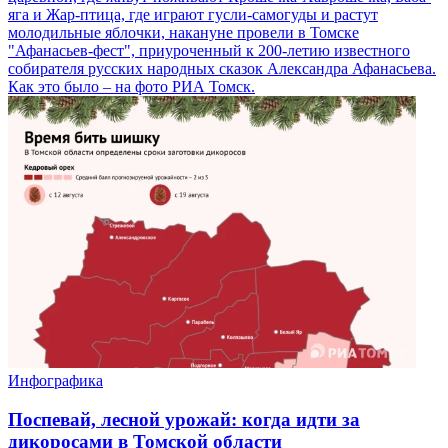
яга и Жар-птица, где играют гусли-самогуды и растут
молодильные яблочки, накануне провели в Томске
"Афанасьев-фест", приуроченный к 200-летию известного
собирателя русских народных сказок Александра Афанасьева.
Как это было – на фото РИА Томск.
Инфографика
Поспевай, лесной урожай: когда идти за
дикоросами в Томской области