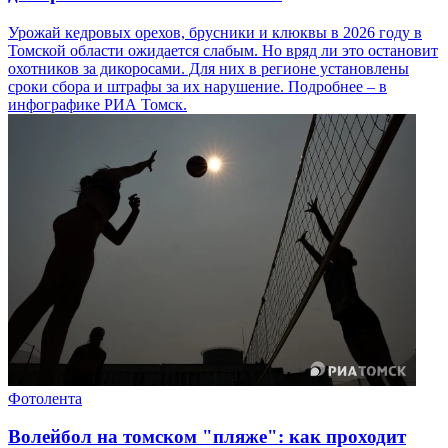
Урожай кедровых орехов, брусники и клюквы в 2026 году в
Томской области ожидается слабым. Но вряд ли это остановит
охотников за дикоросами. Для них в регионе установлены
сроки сбора и штрафы за их нарушение. Подробнее – в
инфографике РИА Томск.
Фотолента
Волейбол на томском "пляже": как проходит