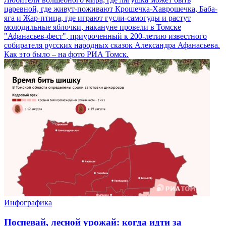
царевной, где живут-поживают Крошечка-Хаврошечка, Баба-
яга и Жар-птица, где играют гусли-самогуды и растут
молодильные яблочки, накануне провели в Томске
"Афанасьев-фест", приуроченный к 200-летию известного
собирателя русских народных сказок Александра Афанасьева.
Как это было – на фото РИА Томск.
Инфографика
Поспевай, лесной урожай: когда идти за