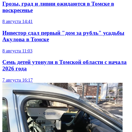
Грозы, град и ливни ожидаются в Томске в
воскресенье
8 августа
14:41
Инвестор сдал первый "дом за рубль" усадьбы
Акулова в Томске
8 августа
11:03
Семь детей утонули в Томской области с начала
2026 года
7 августа
16:17