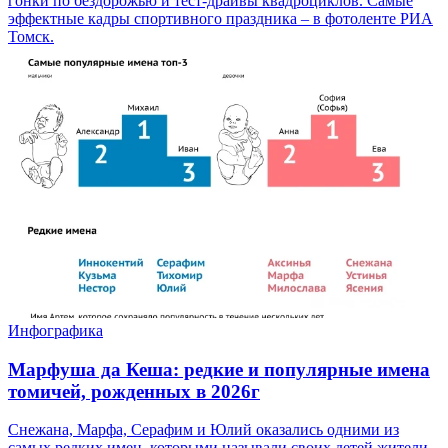
гонки по бездорожью и тест-драйвы квадроциклов. Самые
эффектные кадры спортивного праздника – в фотоленте РИА
Томск.
Инфографика
Марфуша да Кеша: редкие и популярные имена
томичей, рожденных в 2026г
Снежана, Марфа, Серафим и Юлий оказались одними из
самых редких имен, которыми называли своих детей жители