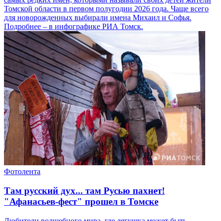
Томской области в первом полугодии 2026 года. Чаще всего
для новорожденных выбирали имена Михаил и Софья.
Подробнее – в инфографике РИА Томск.
Фотолента
Там русский дух... там Русью пахнет!
"Афанасьев-фест" прошел в Томске
Любители волшебного мира, где лягушка может быть