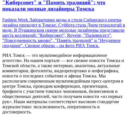
"Киберсовет" и "Память традиций": что
показали модные дизайнеры Томска
Fashion Week Лаборатории моды и стиля Сибирского центра
дизайна проходит в Томске. Суббота стала Днем технологий в
моде. В Пушкинском сквере молодые дизайнеры представили
шесть коллекций: "Киберсовет", Reverie, "Палимпсест",
"Повседневность заново", "Память традиций" и "Неудачное
свидание". Свежие образы – на фото РИА Томск.
РИА Томск — это мультимедийное информационное
агентство. На нашем портале — все свежие новости Томска и
Томской области, а также интервью, аналитика, актуальные
комментарии, фотоленты, видеорепортажи и инфографика,
новости о последних событиях и афиша Томска. Мы
располагаем современным мультимедийным пресс-центром в
центре Томска, проводим конференции, презентации,
брифинги с участием томских чиновников, бизнесменов и
общественных деятелей, часто получаем новости «из первых
рук». Наши материалы соответствуют высоким стандартам
журналистики: эксклюзивность, оперативность и
достоверность.