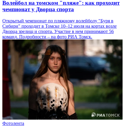
Волейбол на томском "пляже": как проходит
чемпионат у Дворца спорта
Открытый чемпионат по пляжному волейболу "Буря в
Сибири" проходит в Томске 10–12 июля на кортах возле
Дворца зрелищ и спорта. Участие в нем принимают 56
команд. Подробности – на фото РИА Томск.
Фотолента