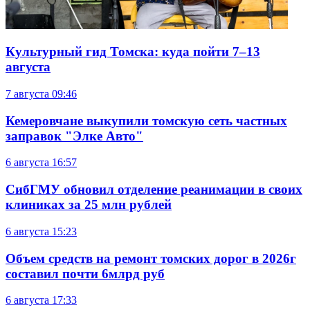
Культурный гид Томска: куда пойти 7–13
августа
7 августа
09:46
Кемеровчане выкупили томскую сеть частных
заправок "Элке Авто"
6 августа
16:57
СибГМУ обновил отделение реанимации в своих
клиниках за 25 млн рублей
6 августа
15:23
Объем средств на ремонт томских дорог в 2026г
составил почти 6млрд руб
6 августа
17:33