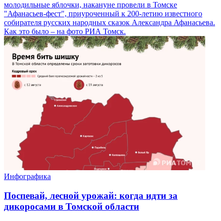
молодильные яблочки, накануне провели в Томске
"Афанасьев-фест", приуроченный к 200-летию известного
собирателя русских народных сказок Александра Афанасьева.
Как это было – на фото РИА Томск.
Инфографика
Поспевай, лесной урожай: когда идти за
дикоросами в Томской области