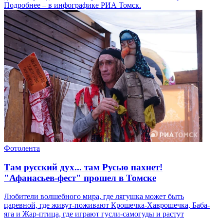
Подробнее – в инфографике РИА Томск.
Фотолента
Там русский дух... там Русью пахнет!
"Афанасьев-фест" прошел в Томске
Любители волшебного мира, где лягушка может быть
царевной, где живут-поживают Крошечка-Хаврошечка, Баба-
яга и Жар-птица, где играют гусли-самогуды и растут