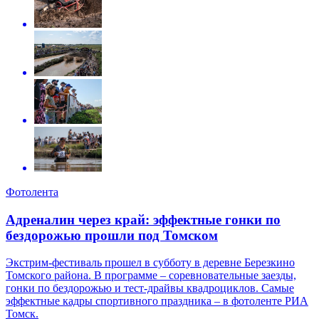
Фотолента
Адреналин через край: эффектные гонки по
бездорожью прошли под Томском
Экстрим-фестиваль прошел в субботу в деревне Березкино
Томского района. В программе – соревновательные заезды,
гонки по бездорожью и тест-драйвы квадроциклов. Самые
эффектные кадры спортивного праздника – в фотоленте РИА
Томск.