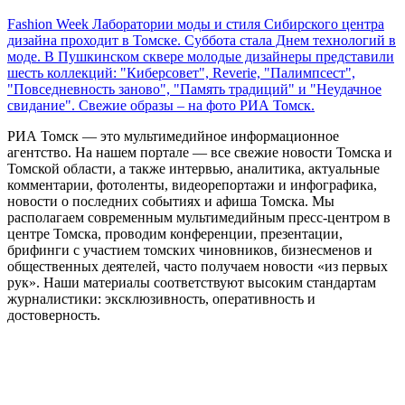
Fashion Week Лаборатории моды и стиля Сибирского центра
дизайна проходит в Томске. Суббота стала Днем технологий в
моде. В Пушкинском сквере молодые дизайнеры представили
шесть коллекций: "Киберсовет", Reverie, "Палимпсест",
"Повседневность заново", "Память традиций" и "Неудачное
свидание". Свежие образы – на фото РИА Томск.
РИА Томск — это мультимедийное информационное
агентство. На нашем портале — все свежие новости Томска и
Томской области, а также интервью, аналитика, актуальные
комментарии, фотоленты, видеорепортажи и инфографика,
новости о последних событиях и афиша Томска. Мы
располагаем современным мультимедийным пресс-центром в
центре Томска, проводим конференции, презентации,
брифинги с участием томских чиновников, бизнесменов и
общественных деятелей, часто получаем новости «из первых
рук». Наши материалы соответствуют высоким стандартам
журналистики: эксклюзивность, оперативность и
достоверность.