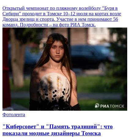
Открытый чемпионат по пляжному волейболу "Буря в
Сибири" проходит в Томске 10–12 июля на кортах возле
Дворца зрелищ и спорта. Участие в нем принимают 56
команд. Подробности – на фото РИА Томск.
Фотолента
"Киберсовет" и "Память традиций": что
показали модные дизайнеры Томска