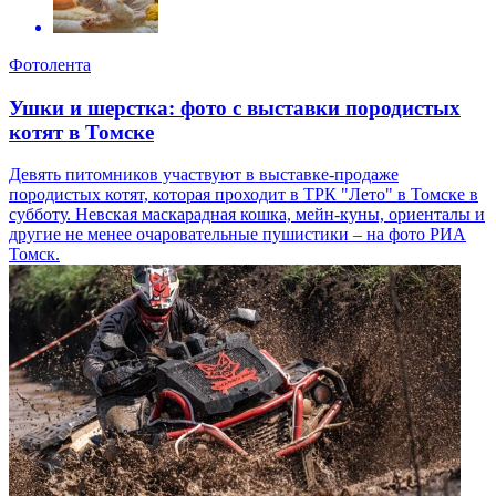
Фотолента
Ушки и шерстка: фото с выставки породистых
котят в Томске
Девять питомников участвуют в выставке-продаже
породистых котят, которая проходит в ТРК "Лето" в Томске в
субботу. Невская маскарадная кошка, мейн-куны, ориенталы и
другие не менее очаровательные пушистики – на фото РИА
Томск.