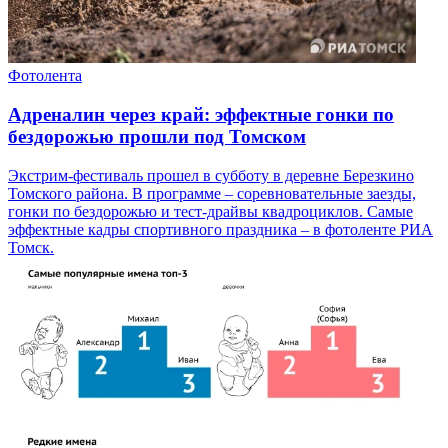
Фотолента
Адреналин через край: эффектные гонки по
бездорожью прошли под Томском
Экстрим-фестиваль прошел в субботу в деревне Березкино
Томского района. В программе – соревновательные заезды,
гонки по бездорожью и тест-драйвы квадроциклов. Самые
эффектные кадры спортивного праздника – в фотоленте РИА
Томск.