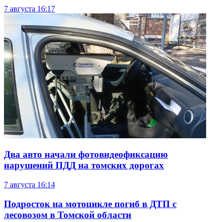
7 августа
16:17
Два авто начали фотовидеофиксацию
нарушений ПДД на томских дорогах
7 августа
16:14
Подросток на мотоцикле погиб в ДТП с
лесовозом в Томской области