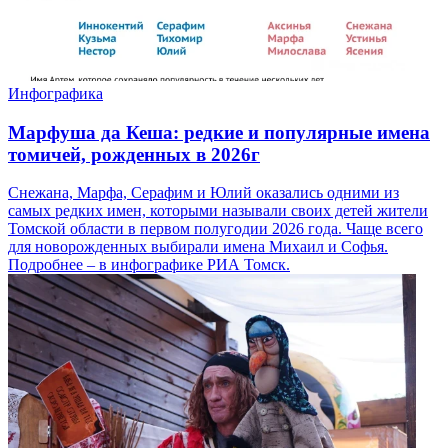
Инфографика
Марфуша да Кеша: редкие и популярные имена
томичей, рожденных в 2026г
Снежана, Марфа, Серафим и Юлий оказались одними из
самых редких имен, которыми называли своих детей жители
Томской области в первом полугодии 2026 года. Чаще всего
для новорожденных выбирали имена Михаил и Софья.
Подробнее – в инфографике РИА Томск.