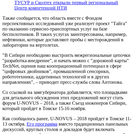
ТУСУР и Сколтех открыли первый региональный
Центр компетенций НТИ
Также сообщается, что область вместе с Фондом
перспективных исследований уже реализует проект "Тайга"
по оказанию сервисно-транспортных услуг на базе
беспилотников. В таких услугах заинтересованы, например,
нефтяники, которые доставляют пробы с месторождений в
лаборатории на вертолетах.
"В Сибири необходимо выстроить межрегиональные цепочки
"разработка-внедрение", и начать можно с "дорожной карты"
TechNet, оценив наш кооперационный потенциал в сфере
"цифровых двойников", промышленной сенсорики,
робототехники, аддитивных технологий и в других
направлениях", – приводит пресс-служба слова Антонова.
Со ссылкой на замгубернатора добавляется, что площадками
для детального обсуждения этих предложений могут стать
форум U-NOVUS – 2018, а также Съезд инженеров Сибири,
который пройдет в Томске 15-16 ноября.
Как сообщалось ранее, U-NOVUS – 2018 пройдет в Томске 11-
13 октября.
Его программа
вместо традиционных панельных
дискуссий, круглых столов и докладов будет включать