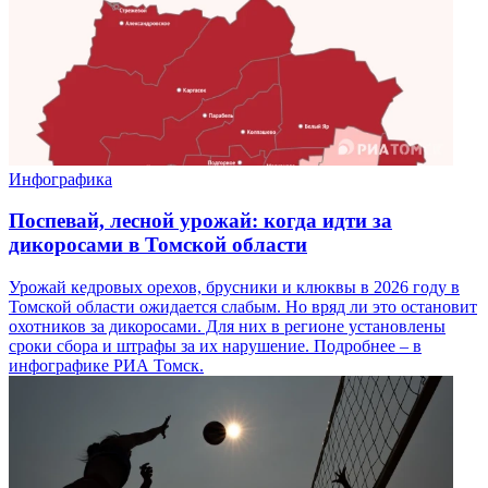
Инфографика
Поспевай, лесной урожай: когда идти за
дикоросами в Томской области
Урожай кедровых орехов, брусники и клюквы в 2026 году в
Томской области ожидается слабым. Но вряд ли это остановит
охотников за дикоросами. Для них в регионе установлены
сроки сбора и штрафы за их нарушение. Подробнее – в
инфографике РИА Томск.