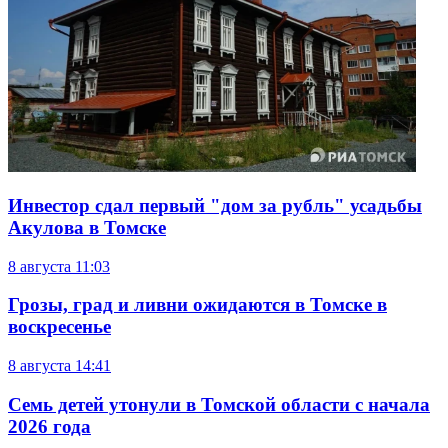
Инвестор сдал первый "дом за рубль" усадьбы
Акулова в Томске
8 августа
11:03
Грозы, град и ливни ожидаются в Томске в
воскресенье
8 августа
14:41
Семь детей утонули в Томской области с начала
2026 года