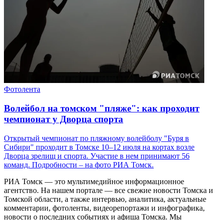
Фотолента
Волейбол на томском "пляже": как проходит
чемпионат у Дворца спорта
Открытый чемпионат по пляжному волейболу "Буря в
Сибири" проходит в Томске 10–12 июля на кортах возле
Дворца зрелищ и спорта. Участие в нем принимают 56
команд. Подробности – на фото РИА Томск.
РИА Томск — это мультимедийное информационное
агентство. На нашем портале — все свежие новости Томска и
Томской области, а также интервью, аналитика, актуальные
комментарии, фотоленты, видеорепортажи и инфографика,
новости о последних событиях и афиша Томска. Мы