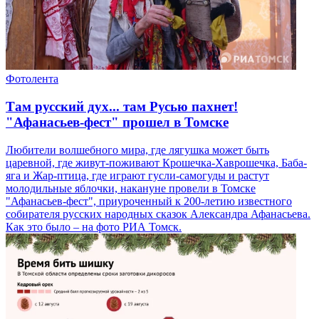
Фотолента
Там русский дух... там Русью пахнет!
"Афанасьев-фест" прошел в Томске
Любители волшебного мира, где лягушка может быть
царевной, где живут-поживают Крошечка-Хаврошечка, Баба-
яга и Жар-птица, где играют гусли-самогуды и растут
молодильные яблочки, накануне провели в Томске
"Афанасьев-фест", приуроченный к 200-летию известного
собирателя русских народных сказок Александра Афанасьева.
Как это было – на фото РИА Томск.