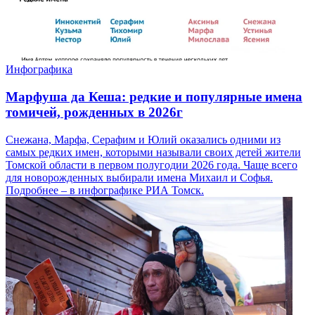
Инфографика
Марфуша да Кеша: редкие и популярные имена
томичей, рожденных в 2026г
Снежана, Марфа, Серафим и Юлий оказались одними из
самых редких имен, которыми называли своих детей жители
Томской области в первом полугодии 2026 года. Чаще всего
для новорожденных выбирали имена Михаил и Софья.
Подробнее – в инфографике РИА Томск.