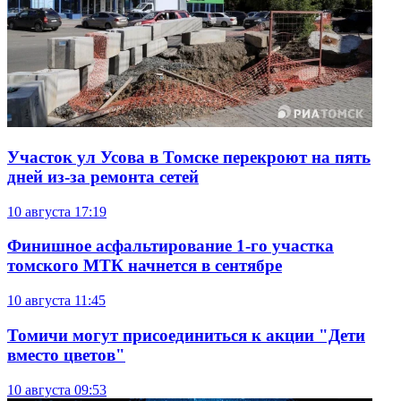
Участок ул Усова в Томске перекроют на пять
дней из-за ремонта сетей
10 августа
17:19
Финишное асфальтирование 1-го участка
томского МТК начнется в сентябре
10 августа
11:45
Томичи могут присоединиться к акции "Дети
вместо цветов"
10 августа
09:53