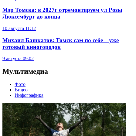
Мэр Томска: в 2027г отремонтируем ул Розы
Люксембург до конца
10 августа
11:12
Михаил Башкатов: Томск сам по себе – уже
готовый киногородок
9 августа
09:02
Мультимедиа
Фото
Видео
Инфографика