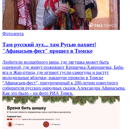
Фотолента
Там русский дух... там Русью пахнет!
"Афанасьев-фест" прошел в Томске
Любители волшебного мира, где лягушка может быть
царевной, где живут-поживают Крошечка-Хаврошечка, Баба-
яга и Жар-птица, где играют гусли-самогуды и растут
молодильные яблочки, накануне провели в Томске
"Афанасьев-фест", приуроченный к 200-летию известного
собирателя русских народных сказок Александра Афанасьева.
Как это было – на фото РИА Томск.