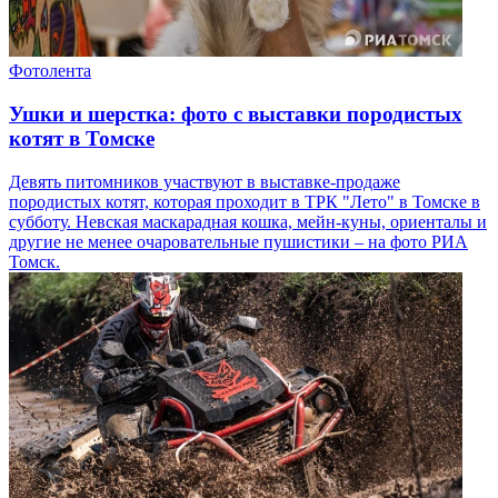
Фотолента
Ушки и шерстка: фото с выставки породистых
котят в Томске
Девять питомников участвуют в выставке-продаже
породистых котят, которая проходит в ТРК "Лето" в Томске в
субботу. Невская маскарадная кошка, мейн-куны, ориенталы и
другие не менее очаровательные пушистики – на фото РИА
Томск.