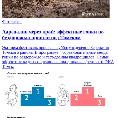
Фотолента
Адреналин через край: эффектные гонки по
бездорожью прошли под Томском
Экстрим-фестиваль прошел в субботу в деревне Березкино
Томского района. В программе – соревновательные заезды,
гонки по бездорожью и тест-драйвы квадроциклов. Самые
эффектные кадры спортивного праздника – в фотоленте РИА
Томск.