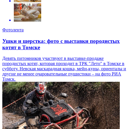
Фотолента
Ушки и шерстка: фото с выставки породистых
котят в Томске
Девять питомников участвуют в выставке-продаже
породистых котят, которая проходит в ТРК "Лето" в Томске в
субботу. Невская маскарадная кошка, мейн-куны, ориенталы и
другие не менее очаровательные пушистики – на фото РИА
Томск.