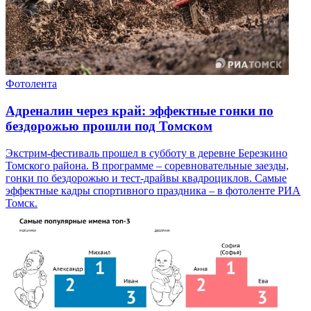
Фотолента
Адреналин через край: эффектные гонки по
бездорожью прошли под Томском
Экстрим-фестиваль прошел в субботу в деревне Березкино
Томского района. В программе – соревновательные заезды,
гонки по бездорожью и тест-драйвы квадроциклов. Самые
эффектные кадры спортивного праздника – в фотоленте РИА
Томск.