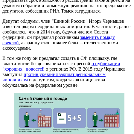
Предсказать срок возможного рассмотрения законопроекта на
думском собрании и возможную реакцию на это предложение
депутатов, собеседник РИА Томск затруднился.
Депутат облдумы, член "Единой России" Игорь Чернышев
известен рядом неординарных инициатив. В частности, ранее
сообщалось, что в 2014 году, будучи членом Совета
федерации, он предлагал россиянкам
заменить помаду
свеклой
, а французское нижнее белье – отечественными
аксессуарами.
В том же году он предлагал создать в СФ площадку, где
власти могли бы договариваться с прессой
о публикации
"хороших" новостей
о регионах РФ. В 2015 году Чернышев
выступил
против урезания зарплат региональным
чиновникам
и депутатам, когда такая инициатива
обсуждалась на федеральном уровне.