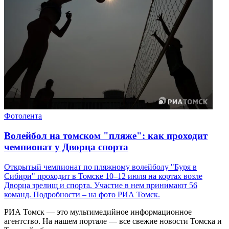
Фотолента
Волейбол на томском "пляже": как проходит
чемпионат у Дворца спорта
Открытый чемпионат по пляжному волейболу "Буря в
Сибири" проходит в Томске 10–12 июля на кортах возле
Дворца зрелищ и спорта. Участие в нем принимают 56
команд. Подробности – на фото РИА Томск.
РИА Томск — это мультимедийное информационное
агентство. На нашем портале — все свежие новости Томска и