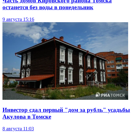
Часть домов Кировского района Томска
останется без воды в понедельник
9 августа
15:16
Инвестор сдал первый "дом за рубль" усадьбы
Акулова в Томске
8 августа
11:03