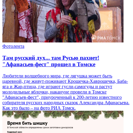
Фотолента
Там русский дух... там Русью пахнет!
"Афанасьев-фест" прошел в Томске
Любители волшебного мира, где лягушка может быть
царевной, где живут-поживают Крошечка-Хаврошечка, Баба-
яга и Жар-птица, где играют гусли-самогуды и растут
молодильные яблочки, накануне провели в Томске
"Афанасьев-фест", приуроченный к 200-летию известного
собирателя русских народных сказок Александра Афанасьева.
Как это было – на фото РИА Томск.