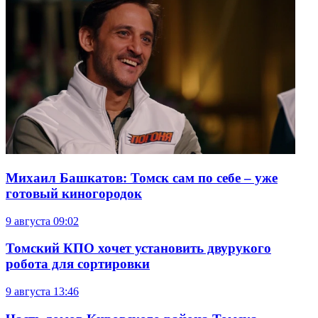
Михаил Башкатов: Томск сам по себе – уже
готовый киногородок
9 августа
09:02
Томский КПО хочет установить двурукого
робота для сортировки
9 августа
13:46