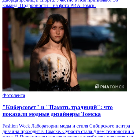
команд. Подробности – на фото РИА Томск.
Фотолента
"Киберсовет" и "Память традиций": что
показали модные дизайнеры Томска
Fashion Week Лаборатории моды и стиля Сибирского центра
дизайна проходит в Томске. Суббота стала Днем технологий в
моде. В Пушкинском сквере молодые дизайнеры представили