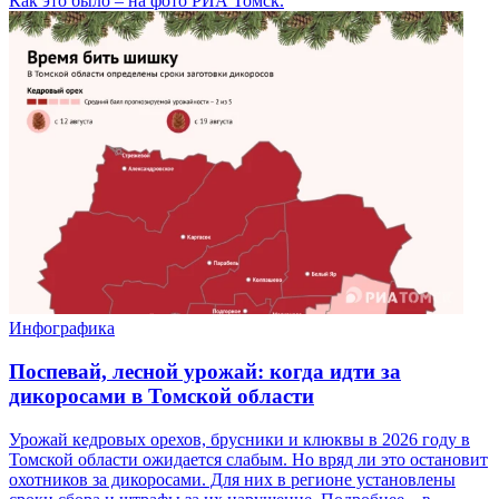
Как это было – на фото РИА Томск.
Инфографика
Поспевай, лесной урожай: когда идти за
дикоросами в Томской области
Урожай кедровых орехов, брусники и клюквы в 2026 году в
Томской области ожидается слабым. Но вряд ли это остановит
охотников за дикоросами. Для них в регионе установлены