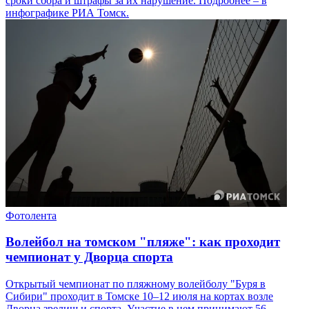
сроки сбора и штрафы за их нарушение. Подробнее – в
инфографике РИА Томск.
Фотолента
Волейбол на томском "пляже": как проходит
чемпионат у Дворца спорта
Открытый чемпионат по пляжному волейболу "Буря в
Сибири" проходит в Томске 10–12 июля на кортах возле
Дворца зрелищ и спорта. Участие в нем принимают 56