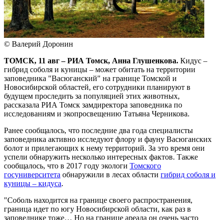
© Валерий Доронин
ТОМСК, 11 авг – РИА Томск, Анна Глушенкова.
Кидус –
гибрид соболя и куницы – может обитать на территории
заповедника "Васюганский" на границе Томской и
Новосибирской областей, его сотрудники планируют в
будущем проследить за популяцией этих животных,
рассказала РИА Томск замдиректора заповедника по
исследованиям и экопросвещению Татьяна Черникова.
Ранее сообщалось, что последние два года специалисты
заповедника активно исследуют флору и фауну Васюганских
болот и прилегающих к нему территорий. За это время они
успели обнаружить несколько интересных фактов. Также
сообщалось, что в 2017 году экологи
Томского
госуниверситета
обнаружили в лесах области
гибрид соболя и
куницы – кидуса
.
"Соболь находится на границе своего распространения,
граница идет по югу Новосибирской области, как раз в
заповеднике тоже… Но на границе ареала он очень часто