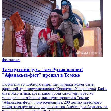
Фотолента
Там русский дух... там Русью пахнет!
"Афанасьев-фест" прошел в Томске
Любители волшебного мира, где лягушка может быть
царевной, где живут-поживают Крошечка-Хаврошечка, Баба-
яга и Жар-птица, где играют гусли-самогуды и растут
молодильные яблочки, накануне провели в Томске
"Афанасьев-фест", приуроченный к 200-летию известного
собирателя русских народных сказок Александра Афанасьева.