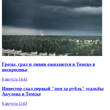
Грозы, град и ливни ожидаются в Томске в
воскресенье
8 августа
14:41
Инвестор сдал первый "дом за рубль" усадьбы
Акулова в Томске
8 августа
11:03