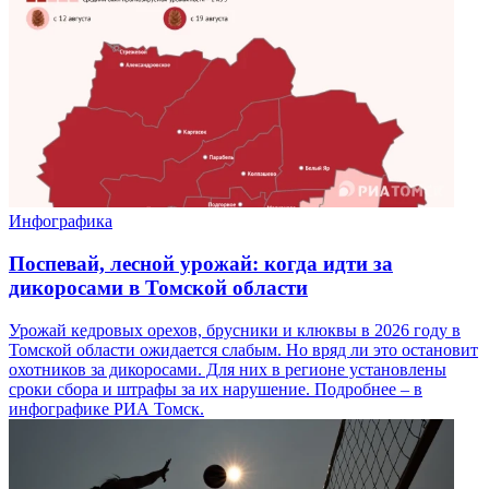
Инфографика
Поспевай, лесной урожай: когда идти за
дикоросами в Томской области
Урожай кедровых орехов, брусники и клюквы в 2026 году в
Томской области ожидается слабым. Но вряд ли это остановит
охотников за дикоросами. Для них в регионе установлены
сроки сбора и штрафы за их нарушение. Подробнее – в
инфографике РИА Томск.