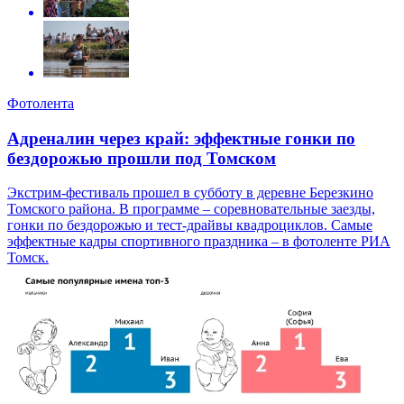
Фотолента
Адреналин через край: эффектные гонки по
бездорожью прошли под Томском
Экстрим-фестиваль прошел в субботу в деревне Березкино
Томского района. В программе – соревновательные заезды,
гонки по бездорожью и тест-драйвы квадроциклов. Самые
эффектные кадры спортивного праздника – в фотоленте РИА
Томск.