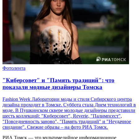
Фотолента
"Киберсовет" и "Память традиций": что
показали модные дизайнеры Томска
Fashion Week Лаборатории моды и стиля Сибирского центра
дизайна проходит в Томске. Суббота стала Днем технологий в
моде. В Пушкинском сквере молодые дизайнеры представили
шесть коллекций: "Киберсовет", Reverie, "Палимпсест",
"Повседневность заново", "Память традиций" и "Неудачное
свидание". Свежие образы – на фото РИА Томск.
РИА Томск — это мультимедийное информационное