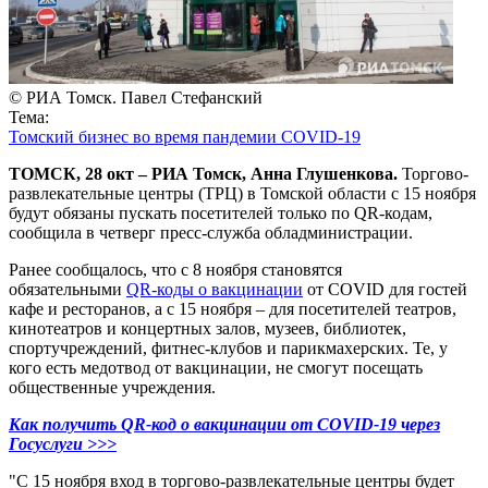
© РИА Томск. Павел Стефанский
Тема:
Томский бизнес во время пандемии COVID-19
ТОМСК, 28 окт – РИА Томск, Анна Глушенкова.
Торгово-
развлекательные центры (ТРЦ) в Томской области с 15 ноября
будут обязаны пускать посетителей только по QR-кодам,
сообщила в четверг пресс-служба обладминистрации.
Ранее сообщалось, что с 8 ноября становятся
обязательными
QR-коды о вакцинации
от COVID для гостей
кафе и ресторанов, а с 15 ноября – для посетителей театров,
кинотеатров и концертных залов, музеев, библиотек,
спортучреждений, фитнес-клубов и парикмахерских. Те, у
кого есть медотвод от вакцинации, не смогут посещать
общественные учреждения.
Как получить QR-код о вакцинации от COVID-19 через
Госуслуги >>>
"С 15 ноября вход в торгово-развлекательные центры будет