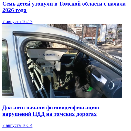
Семь детей утонули в Томской области с начала
2026 года
7 августа
16:17
Два авто начали фотовидеофиксацию
нарушений ПДД на томских дорогах
7 августа
16:14