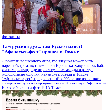
Фотолента
Там русский дух... там Русью пахнет!
"Афанасьев-фест" прошел в Томске
Любители волшебного мира, где лягушка может быть
царевной, где живут-поживают Крошечка-Хаврошечка, Баба-
яга и Жар-птица, где играют гусли-самогуды и растут
молодильные яблочки, накануне провели в Томске
"Афанасьев-фест", приуроченный к 200-летию известного
собирателя русских народных сказок Александра Афанасьева.
Как это было – на фото РИА Томск.