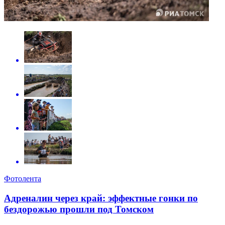
Фотолента
Адреналин через край: эффектные гонки по
бездорожью прошли под Томском