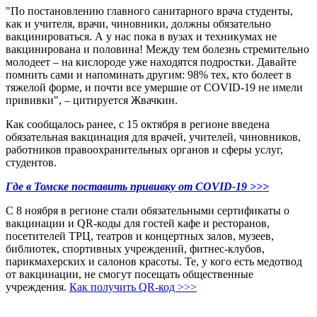
"По постановлению главного санитарного врача студенты,
как и учителя, врачи, чиновники, должны обязательно
вакцинироваться. А у нас пока в вузах и техникумах не
вакцинирована и половина! Между тем болезнь стремительно
молодеет – на кислороде уже находятся подростки. Давайте
помнить сами и напоминать другим: 98% тех, кто болеет в
тяжелой форме, и почти все умершие от COVID-19 не имели
прививки", – цитируется Жвачкин.
Как сообщалось ранее, с 15 октября в регионе введена
обязательная вакцинация для врачей, учителей, чиновников,
работников правоохранительных органов и сферы услуг,
студентов.
Где в Томске поставить прививку от COVID-19 >>>
С 8 ноября в регионе стали обязательными сертификаты о
вакцинации и QR-коды для гостей кафе и ресторанов,
посетителей ТРЦ, театров и концертных залов, музеев,
библиотек, спортивных учреждений, фитнес-клубов,
парикмахерских и салонов красоты. Те, у кого есть медотвод
от вакцинации, не смогут посещать общественные
учреждения.
Как получить QR-код >>>