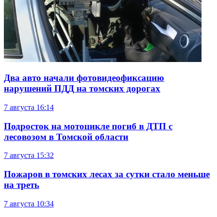
Два авто начали фотовидеофиксацию
нарушений ПДД на томских дорогах
7 августа
16:14
Подросток на мотоцикле погиб в ДТП с
лесовозом в Томской области
7 августа
15:32
Пожаров в томских лесах за сутки стало меньше
на треть
7 августа
10:34