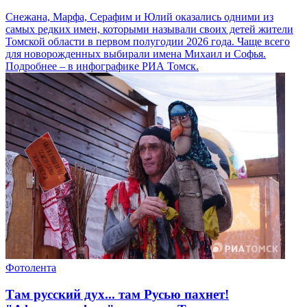
Снежана, Марфа, Серафим и Юлий оказались одними из
самых редких имен, которыми называли своих детей жители
Томской области в первом полугодии 2026 года. Чаще всего
для новорожденных выбирали имена Михаил и Софья.
Подробнее – в инфографике РИА Томск.
Фотолента
Там русский дух... там Русью пахнет!