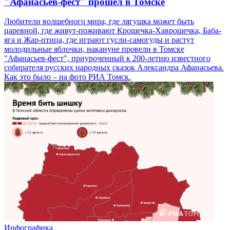
"Афанасьев-фест" прошел в Томске
Любители волшебного мира, где лягушка может быть
царевной, где живут-поживают Крошечка-Хаврошечка, Баба-
яга и Жар-птица, где играют гусли-самогуды и растут
молодильные яблочки, накануне провели в Томске
"Афанасьев-фест", приуроченный к 200-летию известного
собирателя русских народных сказок Александра Афанасьева.
Как это было – на фото РИА Томск.
Инфографика