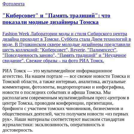
Фотолента
"Киберсовет" и "Память традиций": что
показали модные дизайнеры Томска
Fashion Week Лаборатории моды и стиля Сибирского центра
дизайна проходит в Томске. Суббота стала Днем технологий в
моде. В Пушкинском сквере молодые дизайнеры представили
шесть коллекций: "Киберсовет", Reverie, "Палимпсест",
"Повседневность заново", "Память традиций" и "Неудачное
свидание". Свежие образы – на фото РИА Томск.
РИА Томск — это мультимедийное информационное
агентство. На нашем портале — все свежие новости Томска и
Томской области, а также интервью, аналитика, актуальные
комментарии, фотоленты, видеорепортажи и инфографика,
новости о последних событиях и афиша Томска. Мы
располагаем современным мультимедийным пресс-центром в
центре Томска, проводим конференции, презентации,
брифинги с участием томских чиновников, бизнесменов и
общественных деятелей, часто получаем новости «из первых
рук». Наши материалы соответствуют высоким стандартам
журналистики: эксклюзивность, оперативность и
достоверность.