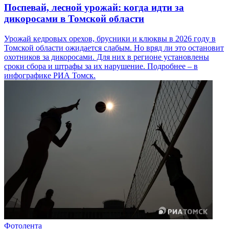
Поспевай, лесной урожай: когда идти за
дикоросами в Томской области
Урожай кедровых орехов, брусники и клюквы в 2026 году в
Томской области ожидается слабым. Но вряд ли это остановит
охотников за дикоросами. Для них в регионе установлены
сроки сбора и штрафы за их нарушение. Подробнее – в
инфографике РИА Томск.
Фотолента