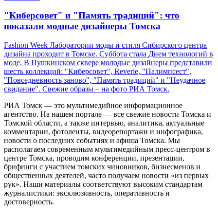
"Киберсовет" и "Память традиций": что
показали модные дизайнеры Томска
Fashion Week Лаборатории моды и стиля Сибирского центра
дизайна проходит в Томске. Суббота стала Днем технологий в
моде. В Пушкинском сквере молодые дизайнеры представили
шесть коллекций: "Киберсовет", Reverie, "Палимпсест",
"Повседневность заново", "Память традиций" и "Неудачное
свидание". Свежие образы – на фото РИА Томск.
РИА Томск — это мультимедийное информационное
агентство. На нашем портале — все свежие новости Томска и
Томской области, а также интервью, аналитика, актуальные
комментарии, фотоленты, видеорепортажи и инфографика,
новости о последних событиях и афиша Томска. Мы
располагаем современным мультимедийным пресс-центром в
центре Томска, проводим конференции, презентации,
брифинги с участием томских чиновников, бизнесменов и
общественных деятелей, часто получаем новости «из первых
рук». Наши материалы соответствуют высоким стандартам
журналистики: эксклюзивность, оперативность и
достоверность.