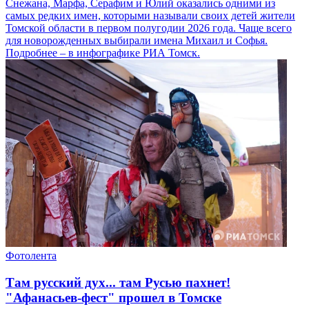
Снежана, Марфа, Серафим и Юлий оказались одними из
самых редких имен, которыми называли своих детей жители
Томской области в первом полугодии 2026 года. Чаще всего
для новорожденных выбирали имена Михаил и Софья.
Подробнее – в инфографике РИА Томск.
Фотолента
Там русский дух... там Русью пахнет!
"Афанасьев-фест" прошел в Томске