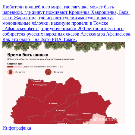
Любители волшебного мира, где лягушка может быть
царевной, где живут-поживают Крошечка-Хаврошечка, Баба-
яга и Жар-птица, где играют гусли-самогуды и растут
молодильные яблочки, накануне провели в Томске
"Афанасьев-фест", приуроченный к 200-летию известного
собирателя русских народных сказок Александра Афанасьева.
Как это было – на фото РИА Томск.
Инфографика