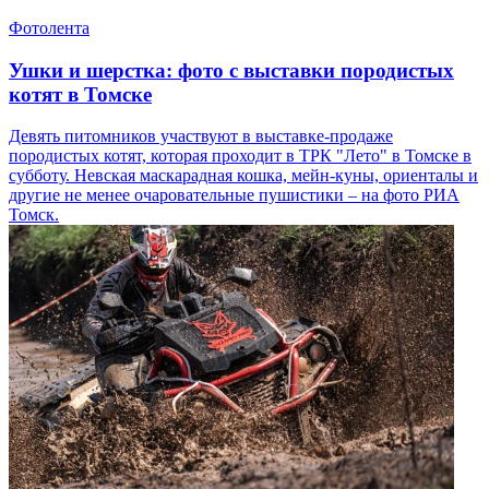
Фотолента
Ушки и шерстка: фото с выставки породистых
котят в Томске
Девять питомников участвуют в выставке-продаже
породистых котят, которая проходит в ТРК "Лето" в Томске в
субботу. Невская маскарадная кошка, мейн-куны, ориенталы и
другие не менее очаровательные пушистики – на фото РИА
Томск.