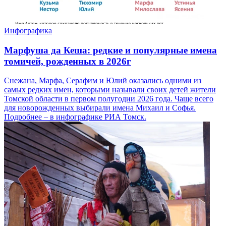
Инфографика
Марфуша да Кеша: редкие и популярные имена
томичей, рожденных в 2026г
Снежана, Марфа, Серафим и Юлий оказались одними из
самых редких имен, которыми называли своих детей жители
Томской области в первом полугодии 2026 года. Чаще всего
для новорожденных выбирали имена Михаил и Софья.
Подробнее – в инфографике РИА Томск.