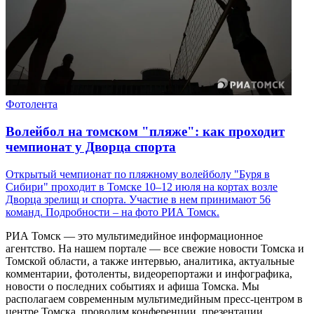
Фотолента
Волейбол на томском "пляже": как проходит
чемпионат у Дворца спорта
Открытый чемпионат по пляжному волейболу "Буря в
Сибири" проходит в Томске 10–12 июля на кортах возле
Дворца зрелищ и спорта. Участие в нем принимают 56
команд. Подробности – на фото РИА Томск.
РИА Томск — это мультимедийное информационное
агентство. На нашем портале — все свежие новости Томска и
Томской области, а также интервью, аналитика, актуальные
комментарии, фотоленты, видеорепортажи и инфографика,
новости о последних событиях и афиша Томска. Мы
располагаем современным мультимедийным пресс-центром в
центре Томска, проводим конференции, презентации,