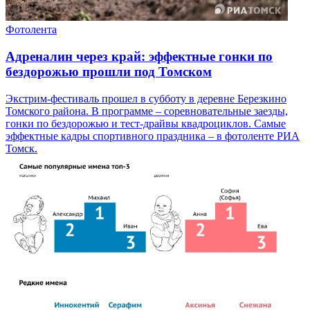
Фотолента
Адреналин через край: эффектные гонки по
бездорожью прошли под Томском
Экстрим-фестиваль прошел в субботу в деревне Березкино
Томского района. В программе – соревновательные заезды,
гонки по бездорожью и тест-драйвы квадроциклов. Самые
эффектные кадры спортивного праздника – в фотоленте РИА
Томск.