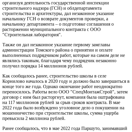
организуя деятельность государственной инспекции
строительного надзора (ГСН) и облдепартамента
строительства и архитектуры, дал незаконное указание
начальнику ГСН о возврате документов проверки, а
начальнику департамента – о подготовке соглашения о
расторжении муниципального контракта с ООО
"Строительная лаборатория".
Также он дал незаконное указание первому замглавы
администрации Томского района о принятии и оплате
выполненных подрядчиком работ, которые на самом деле не
являлись таковым, благодаря чему подрядчик незаконно
получил порядка 14 миллионов рублей.
Как сообщалось ранее, строительство школы в селе
Корнилово началось в 2020 году и должно было завершиться в
конце того же года. Однако окончание работ неоднократно
переносилось. Работы вело ООО "СпецМонтажСтрой", затем
договор с ним был расторгнут, компания была оштрафована
на 117 миллионов рублей за срыв сроков контракта. В мае
2022 года было возбуждено уголовное дело о покушении на
мошенничество при строительстве школы, сумма ущерба
превысила 2 миллиона рублей.
Ранее сообщалось, что в мае 2022 года Паршуто, занимавший