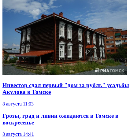
Инвестор сдал первый "дом за рубль" усадьбы
Акулова в Томске
8 августа
11:03
Грозы, град и ливни ожидаются в Томске в
воскресенье
8 августа
14:41