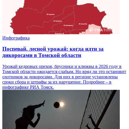
Инфографика
Поспевай, лесной урожай: когда идти за
дикоросами в Томской области
Урожай кедровых орехов, брусники и клюквы в 2026 году в
Томской области ожидается слабым. Но вряд ли это остановит
охотников за дикоросами. Для них в регионе установлены
сроки сбора и штрафы за их нарушение. Подробнее – в
инфографике РИА Томск.