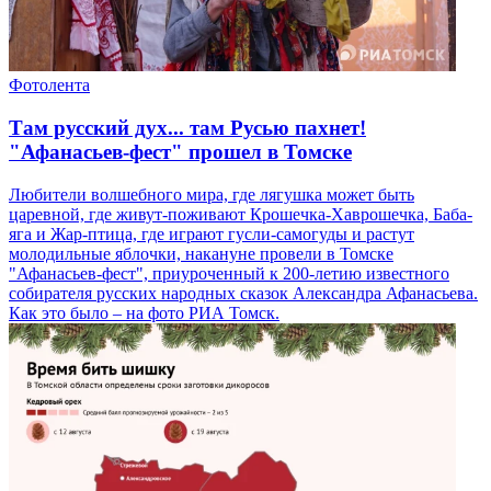
Фотолента
Там русский дух... там Русью пахнет!
"Афанасьев-фест" прошел в Томске
Любители волшебного мира, где лягушка может быть
царевной, где живут-поживают Крошечка-Хаврошечка, Баба-
яга и Жар-птица, где играют гусли-самогуды и растут
молодильные яблочки, накануне провели в Томске
"Афанасьев-фест", приуроченный к 200-летию известного
собирателя русских народных сказок Александра Афанасьева.
Как это было – на фото РИА Томск.