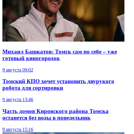
Михаил Башкатов: Томск сам по себе – уже
готовый киногородок
9 августа
09:02
Томский КПО хочет установить двурукого
робота для сортировки
9 августа
13:46
Часть домов Кировского района Томска
останется без воды в понедельник
9 августа
15:16