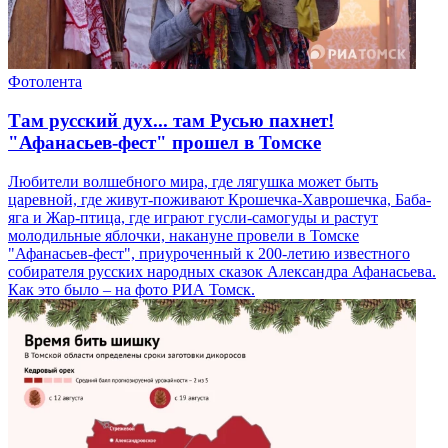
Фотолента
Там русский дух... там Русью пахнет!
"Афанасьев-фест" прошел в Томске
Любители волшебного мира, где лягушка может быть
царевной, где живут-поживают Крошечка-Хаврошечка, Баба-
яга и Жар-птица, где играют гусли-самогуды и растут
молодильные яблочки, накануне провели в Томске
"Афанасьев-фест", приуроченный к 200-летию известного
собирателя русских народных сказок Александра Афанасьева.
Как это было – на фото РИА Томск.