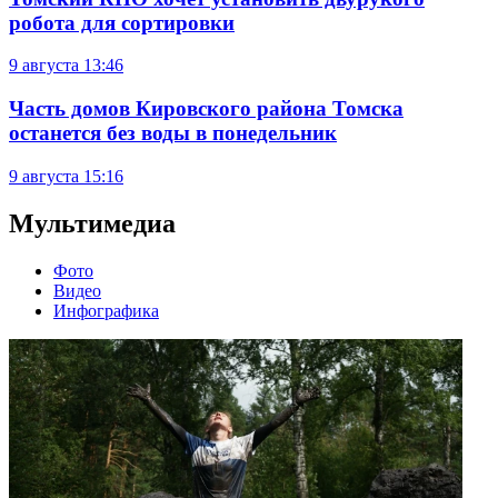
робота для сортировки
9 августа
13:46
Часть домов Кировского района Томска
останется без воды в понедельник
9 августа
15:16
Мультимедиа
Фото
Видео
Инфографика