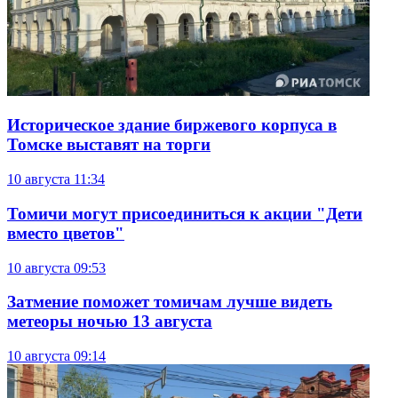
Историческое здание биржевого корпуса в
Томске выставят на торги
10 августа
11:34
Томичи могут присоединиться к акции "Дети
вместо цветов"
10 августа
09:53
Затмение поможет томичам лучше видеть
метеоры ночью 13 августа
10 августа
09:14