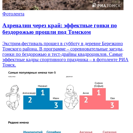
Фотолента
Адреналин через край: эффектные гонки по
бездорожью прошли под Томском
Экстрим-фестиваль прошел в субботу в деревне Березкино
Томского района. В программе – соревновательные заезды,
гонки по бездорожью и тест-драйвы квадроциклов. Самые
эффектные кадры спортивного праздника – в фотоленте РИА
Томск.