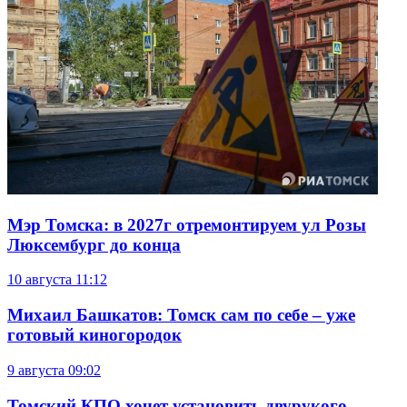
Мэр Томска: в 2027г отремонтируем ул Розы
Люксембург до конца
10 августа
11:12
Михаил Башкатов: Томск сам по себе – уже
готовый киногородок
9 августа
09:02
Томский КПО хочет установить двурукого