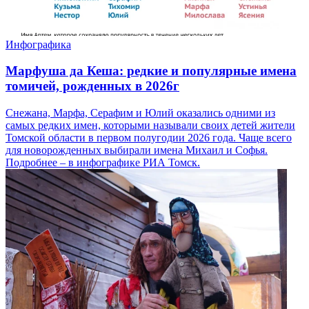
Инфографика
Марфуша да Кеша: редкие и популярные имена
томичей, рожденных в 2026г
Снежана, Марфа, Серафим и Юлий оказались одними из
самых редких имен, которыми называли своих детей жители
Томской области в первом полугодии 2026 года. Чаще всего
для новорожденных выбирали имена Михаил и Софья.
Подробнее – в инфографике РИА Томск.