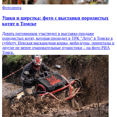
Фотолента
Ушки и шерстка: фото с выставки породистых
котят в Томске
Девять питомников участвуют в выставке-продаже
породистых котят, которая проходит в ТРК "Лето" в Томске в
субботу. Невская маскарадная кошка, мейн-куны, ориенталы и
другие не менее очаровательные пушистики – на фото РИА
Томск.