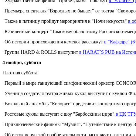
Художественный фильм "Привет, мама" покажут
в "Аэлите" (
·
Премьера спектакля "Взрослых не бывает" от театра "Скомор
·
Также в пятницу пройдут мероприятия к "Ночи искусств"
в о
·
Юбилейный концерт "Томскому областному Российско-немецк
·
Об истории происхождения кемекса расскажут
в "Кафедре" (6
·
Группа HARD & ROLLS выступит
в HARAT`S PUB на Источн
·
4 ноября, суббота
Плотная суббота
Первый в мире танцующий симфонический оркестр CONCORD OR
·
Ученица создателя театра живых кукол выступит с куклой Ф
·
Вокальный ансамбль "Колорит" представит концертную прог
·
Ростовые куклы выступят с шоу "Барбоскины цирк"
в ЦК ТГУ
·
Приключенческие фильмы "Мумия", "Путешествие к центру З
·
Об истоках русской изобретательности расскажут на лекции 
·