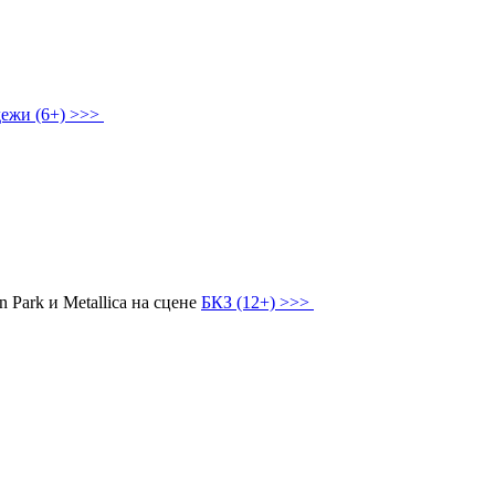
дежи (6+) >>>
ark и Metallica на сцене
БКЗ (12+) >>>