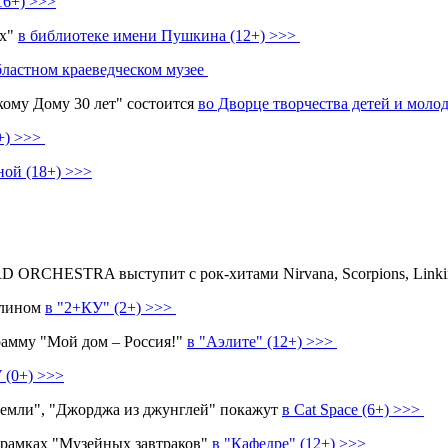
16+) >>>
ох"
в библиотеке имени Пушкина (12+) >>>
бластном краеведческом музее
ому Дому 30 лет" состоится
во Дворце творчества детей и моло
+) >>>
ой (18+) >>>
CHESTRA выступит с рок-хитами Nirvana, Scorpions, Linkin P
илином
в "2+КУ" (2+) >>>
рамму "Мой дом – Россия!"
в "Аэлите" (12+) >>>
 (0+) >>>
емли", "Джорджа из джунглей" покажут
в Cat Space (6+) >>>
в рамках "Музейных завтраков"
в "Кафедре" (12+) >>>