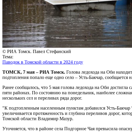
© РИА Томск. Павел Стефанский
Тема:
Паводок в Томской области в 2024 году
ТОМСК, 7 мая – РИА Томск.
Голова ледохода на Оби находит
подтопления попало еще одно село – Усть-Бакчар, сообщается 
Ранее сообщалось, что 5 мая голова ледохода на Оби достигла
пяти районах. По состоянию на понедельник, наиболее сложная
нескольких сел и переливах ряда дорог.
"К подтопленным населенным пунктам добавился Усть-Бакчар Ч
увеличивается протяженность и глубина переливов дорог, кот
Томской области Владимир Мазур.
Уточняется, что в районе села Подгорное Чая превысила опасну