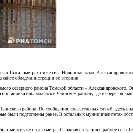
ся в 15 километрах ниже села Новоникольское Александровского
на сайте обладминистрации во вторник.
 самого северного района Томской области – Александровского.
 обстановка наблюдалась в Чаинском районе, где из берегов вы
аинского района. По сообщению спасательных служб, здесь вод
орые были подтоплены ранее. В остальных муниципалитетах обст
ю отметку уже на два метра. Сложная ситуация в районе села Те