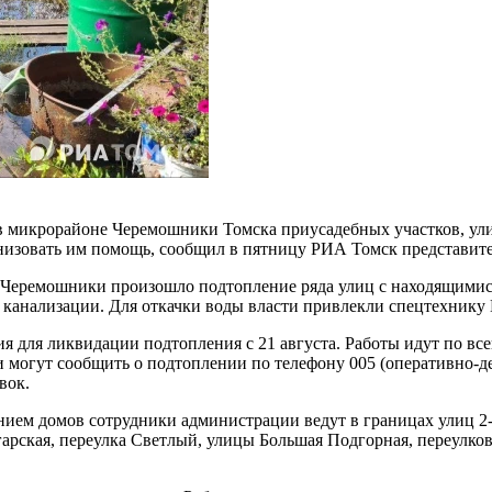
 микрорайоне Черемошники Томска приусадебных участков, ули
низовать им помощь, сообщил в пятницу РИА Томск представите
не Черемошники произошло подтопление ряда улиц с находящими
 канализации. Для откачки воды власти привлекли спецтехнику 
 для ликвидации подтопления с 21 августа. Работы идут по все
 могут сообщить о подтоплении по телефону 005 (оперативно-де
вок.
янием домов сотрудники администрации ведут в границах улиц 2
рская, переулка Светлый, улицы Большая Подгорная, переулков