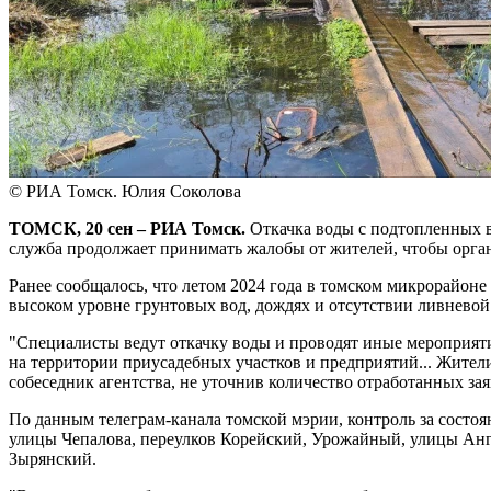
© РИА Томск. Юлия Соколова
ТОМСК, 20 сен – РИА Томск.
Откачка воды с подтопленных в
служба продолжает принимать жалобы от жителей, чтобы орга
Ранее сообщалось, что летом 2024 года в томском микрорайо
высоком уровне грунтовых вод, дождях и отсутствии ливневой
"Специалисты ведут откачку воды и проводят иные мероприятия
на территории приусадебных участков и предприятий... Жители
собеседник агентства, не уточнив количество отработанных зая
По данным телеграм-канала томской мэрии, контроль за состо
улицы Чепалова, переулков Корейский, Урожайный, улицы Анга
Зырянский.