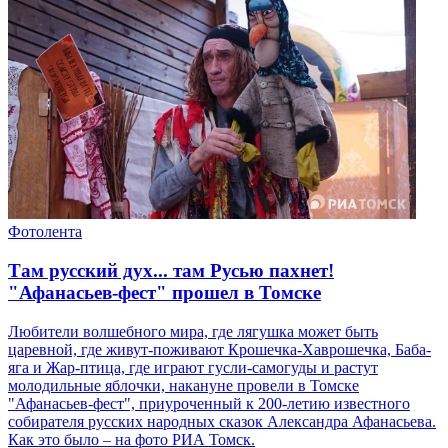
Фотолента
Там русский дух... там Русью пахнет!
"Афанасьев-фест" прошел в Томске
Любители волшебного мира, где лягушка может быть
царевной, где живут-поживают Крошечка-Хаврошечка, Баба-
яга и Жар-птица, где играют гусли-самогуды и растут
молодильные яблочки, накануне провели в Томске
"Афанасьев-фест", приуроченный к 200-летию известного
собирателя русских народных сказок Александра Афанасьева.
Как это было – на фото РИА Томск.