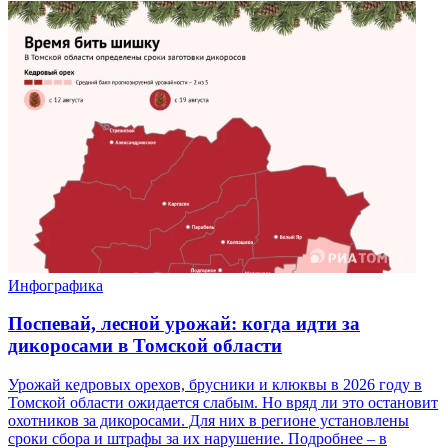
Инфографика
Поспевай, лесной урожай: когда идти за
дикоросами в Томской области
Урожай кедровых орехов, брусники и клюквы в 2026 году в
Томской области ожидается слабым. Но вряд ли это остановит
охотников за дикоросами. Для них в регионе установлены
сроки сбора и штрафы за их нарушение. Подробнее – в