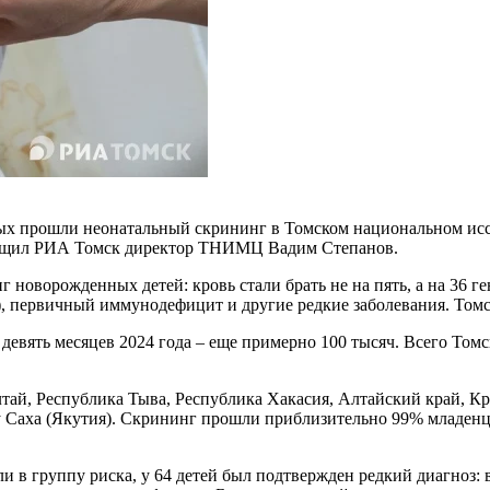
х прошли неонатальный скрининг в Томском национальном иссл
ообщил РИА Томск директор ТНИМЦ Вадим Степанов.
г новорожденных детей: кровь стали брать не на пять, а на 36 
, первичный иммунодефицит и другие редкие заболевания. Том
 девять месяцев 2024 года – еще примерно 100 тысяч. Всего То
тай, Республика Тыва, Республика Хакасия, Алтайский край, Кра
ку Саха (Якутия). Скрининг прошли приблизительно 99% младенце
 в группу риска, у 64 детей был подтвержден редкий диагноз: 