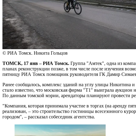
© РИА Томск. Никита Гольцов
ТОМСК, 17 янв – РИА Томск.
Группа "Амтек", одна из компа
планах реконструкции позже, в том числе после изучения воз
пятницу РИА Томск помощник руководителя ГК Дамир Симаев
Ранее сообщалось, комплекс зданий на углу улицы Никитина и
стало известно, что московская фирма "Т1" выиграла аукцион 
По данным томской мэрии, арендаторы планируют провести р
"Компания, которая принимала участие в торгах (на аренду пя
реализован, – это строительство гостиницы всесезонного ку
городом", – рассказал собеседник агентства.