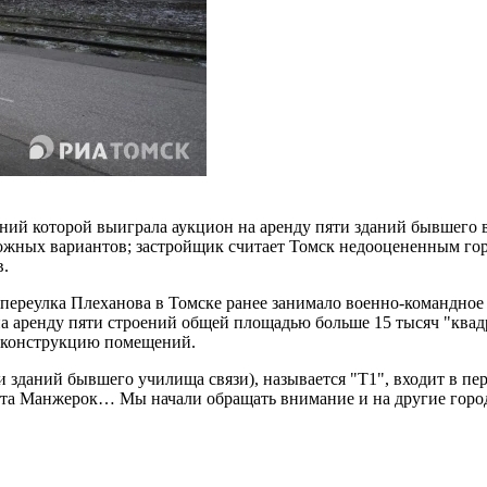
ний которой выиграла аукцион на аренду пяти зданий бывшего в
можных вариантов; застройщик считает Томск недооцененным гор
.
 переулка Плеханова в Томске ранее занимало военно-командное
на аренду пяти строений общей площадью больше 15 тысяч "квадр
еконструкцию помещений.
ти зданий бывшего училища связи), называется "Т1", входит в п
рорта Манжерок… Мы начали обращать внимание и на другие гор