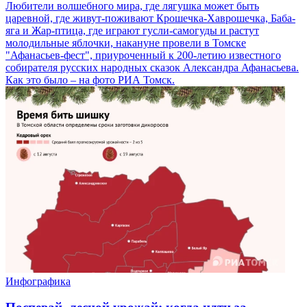
Любители волшебного мира, где лягушка может быть
царевной, где живут-поживают Крошечка-Хаврошечка, Баба-
яга и Жар-птица, где играют гусли-самогуды и растут
молодильные яблочки, накануне провели в Томске
"Афанасьев-фест", приуроченный к 200-летию известного
собирателя русских народных сказок Александра Афанасьева.
Как это было – на фото РИА Томск.
Инфографика