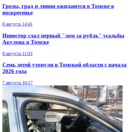
Грозы, град и ливни ожидаются в Томске в
воскресенье
8 августа
14:41
Инвестор сдал первый "дом за рубль" усадьбы
Акулова в Томске
8 августа
11:03
Семь детей утонули в Томской области с начала
2026 года
7 августа
16:17