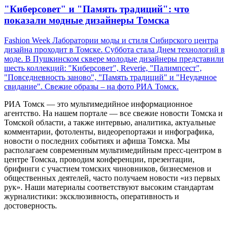
"Киберсовет" и "Память традиций": что
показали модные дизайнеры Томска
Fashion Week Лаборатории моды и стиля Сибирского центра
дизайна проходит в Томске. Суббота стала Днем технологий в
моде. В Пушкинском сквере молодые дизайнеры представили
шесть коллекций: "Киберсовет", Reverie, "Палимпсест",
"Повседневность заново", "Память традиций" и "Неудачное
свидание". Свежие образы – на фото РИА Томск.
РИА Томск — это мультимедийное информационное
агентство. На нашем портале — все свежие новости Томска и
Томской области, а также интервью, аналитика, актуальные
комментарии, фотоленты, видеорепортажи и инфографика,
новости о последних событиях и афиша Томска. Мы
располагаем современным мультимедийным пресс-центром в
центре Томска, проводим конференции, презентации,
брифинги с участием томских чиновников, бизнесменов и
общественных деятелей, часто получаем новости «из первых
рук». Наши материалы соответствуют высоким стандартам
журналистики: эксклюзивность, оперативность и
достоверность.