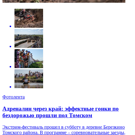
Фотолента
Адреналин через край: эффектные гонки по
бездорожью прошли под Томском
Экстрим-фестиваль прошел в субботу в деревне Березкино
Томского района. В программе – соревновательные заезды,