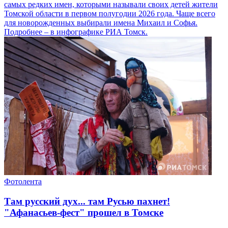
самых редких имен, которыми называли своих детей жители
Томской области в первом полугодии 2026 года. Чаще всего
для новорожденных выбирали имена Михаил и Софья.
Подробнее – в инфографике РИА Томск.
Фотолента
Там русский дух... там Русью пахнет!
"Афанасьев-фест" прошел в Томске