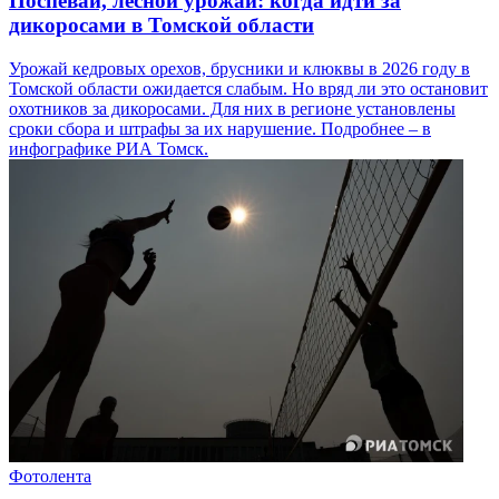
Поспевай, лесной урожай: когда идти за
дикоросами в Томской области
Урожай кедровых орехов, брусники и клюквы в 2026 году в
Томской области ожидается слабым. Но вряд ли это остановит
охотников за дикоросами. Для них в регионе установлены
сроки сбора и штрафы за их нарушение. Подробнее – в
инфографике РИА Томск.
Фотолента