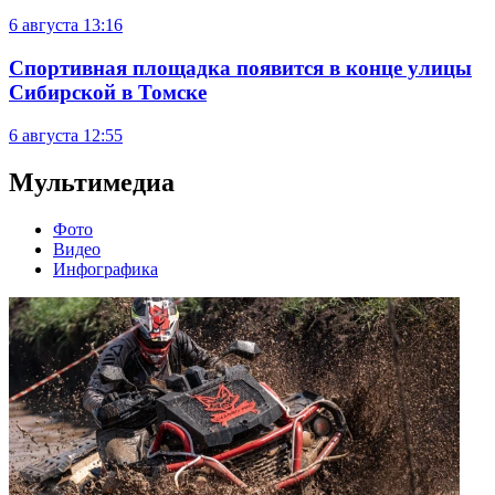
6 августа
13:16
Спортивная площадка появится в конце улицы
Сибирской в Томске
6 августа
12:55
Мультимедиа
Фото
Видео
Инфографика