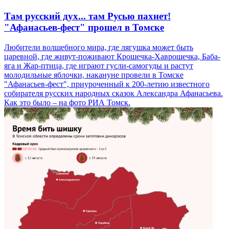
Там русский дух... там Русью пахнет!
"Афанасьев-фест" прошел в Томске
Любители волшебного мира, где лягушка может быть
царевной, где живут-поживают Крошечка-Хаврошечка, Баба-
яга и Жар-птица, где играют гусли-самогуды и растут
молодильные яблочки, накануне провели в Томске
"Афанасьев-фест", приуроченный к 200-летию известного
собирателя русских народных сказок Александра Афанасьева.
Как это было – на фото РИА Томск.