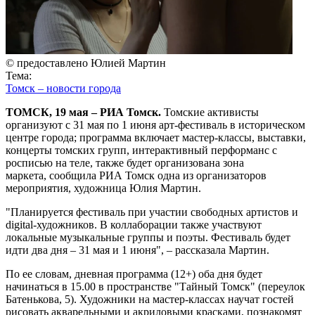
© предоставлено Юлией Мартин
Тема:
Томск – новости города
ТОМСК, 19 мая – РИА Томск.
Томские активисты
организуют с 31 мая по 1 июня арт-фестиваль в историческом
центре города; программа включает мастер-классы, выставки,
концерты томских групп, интерактивный перформанс с
росписью на теле, также будет организована зона
маркета, сообщила РИА Томск одна из организаторов
мероприятия, художница Юлия Мартин.
"Планируется фестиваль при участии свободных артистов и
digital-художников. В коллаборации также участвуют
локальные музыкальные группы и поэты. Фестиваль будет
идти два дня – 31 мая и 1 июня", – рассказала Мартин.
По ее словам, дневная программа (12+) оба дня будет
начинаться в 15.00 в пространстве "Тайный Томск" (переулок
Батенькова, 5). Художники на мастер-классах научат гостей
рисовать акварельными и акриловыми красками, познакомят