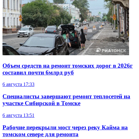
Объем средств на ремонт томских дорог в 2026г
составил почти 6млрд руб
6 августа
17:33
Специалисты завершают ремонт теплосетей на
участке Сибирской в Томске
6 августа
13:51
Рабочие перекрыли мост через реку Кайма на
томском севере для ремонта