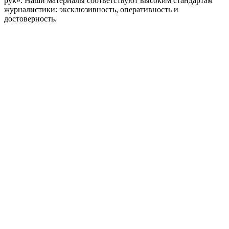
рук». Наши материалы соответствуют высоким стандартам
журналистики: эксклюзивность, оперативность и
достоверность.