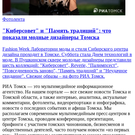
Фотолента
"Киберсовет" и "Память традиций": что
показали модные дизайнеры Томска
Fashion Week Лаборатории моды и стиля Сибирского центра
дизайна проходит в Томске. Суббота стала Днем технологий в
моде. В Пушкинском сквере молодые дизайнеры представили
шесть коллекций: "Киберсовет", Reverie, "Палимпсест",
"Повседневность заново", "Память традиций" и "Неудачное
свидание". Свежие образы – на фото РИА Томск.
РИА Томск — это мультимедийное информационное
агентство. На нашем портале — все свежие новости Томска и
Томской области, а также интервью, аналитика, актуальные
комментарии, фотоленты, видеорепортажи и инфографика,
новости о последних событиях и афиша Томска. Мы
располагаем современным мультимедийным пресс-центром в
центре Томска, проводим конференции, презентации,
брифинги с участием томских чиновников, бизнесменов и
общественных деятелей, часто получаем новости «из первых