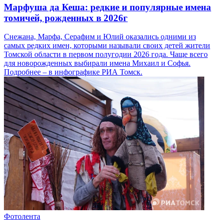
Марфуша да Кеша: редкие и популярные имена
томичей, рожденных в 2026г
Снежана, Марфа, Серафим и Юлий оказались одними из
самых редких имен, которыми называли своих детей жители
Томской области в первом полугодии 2026 года. Чаще всего
для новорожденных выбирали имена Михаил и Софья.
Подробнее – в инфографике РИА Томск.
Фотолента