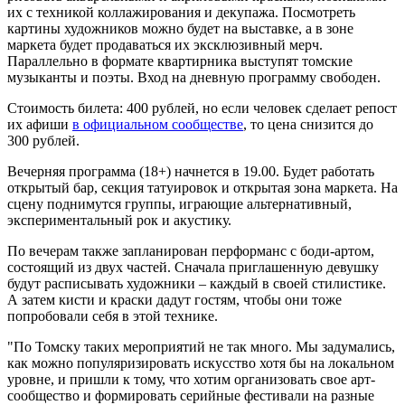
их с техникой коллажирования и декупажа. Посмотреть
картины художников можно будет на выставке, а в зоне
маркета будет продаваться их эксклюзивный мерч.
Параллельно в формате квартирника выступят томские
музыканты и поэты. Вход на дневную программу свободен.
Стоимость билета: 400 рублей, но если человек сделает репост
их афиши
в официальном сообществе
, то цена снизится до
300 рублей.
Вечерняя программа (18+) начнется в 19.00. Будет работать
открытый бар, секция татуировок и открытая зона маркета. На
сцену поднимутся группы, играющие альтернативный,
экспериментальный рок и акустику.
По вечерам также запланирован перформанс с боди-артом,
состоящий из двух частей. Сначала приглашенную девушку
будут расписывать художники – каждый в своей стилистике.
А затем кисти и краски дадут гостям, чтобы они тоже
попробовали себя в этой технике.
"По Томску таких мероприятий не так много. Мы задумались,
как можно популяризировать искусство хотя бы на локальном
уровне, и пришли к тому, что хотим организовать свое арт-
сообщество и формировать серийные фестивали на разные