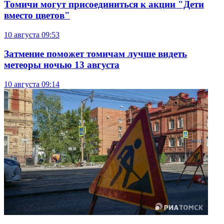
Томичи могут присоединиться к акции "Дети
вместо цветов"
10 августа
09:53
Затмение поможет томичам лучше видеть
метеоры ночью 13 августа
10 августа
09:14