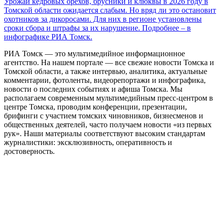
Урожай кедровых орехов, брусники и клюквы в 2026 году в
Томской области ожидается слабым. Но вряд ли это остановит
охотников за дикоросами. Для них в регионе установлены
сроки сбора и штрафы за их нарушение. Подробнее – в
инфографике РИА Томск.
РИА Томск — это мультимедийное информационное
агентство. На нашем портале — все свежие новости Томска и
Томской области, а также интервью, аналитика, актуальные
комментарии, фотоленты, видеорепортажи и инфографика,
новости о последних событиях и афиша Томска. Мы
располагаем современным мультимедийным пресс-центром в
центре Томска, проводим конференции, презентации,
брифинги с участием томских чиновников, бизнесменов и
общественных деятелей, часто получаем новости «из первых
рук». Наши материалы соответствуют высоким стандартам
журналистики: эксклюзивность, оперативность и
достоверность.