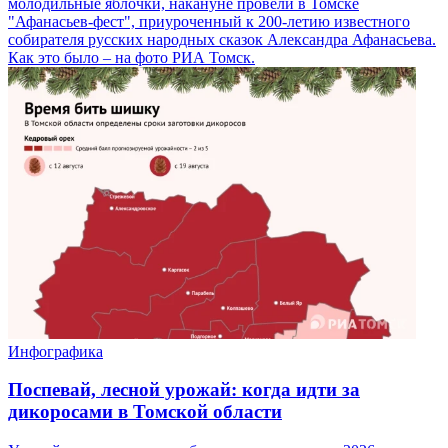
молодильные яблочки, накануне провели в Томске
"Афанасьев-фест", приуроченный к 200-летию известного
собирателя русских народных сказок Александра Афанасьева.
Как это было – на фото РИА Томск.
Инфографика
Поспевай, лесной урожай: когда идти за
дикоросами в Томской области