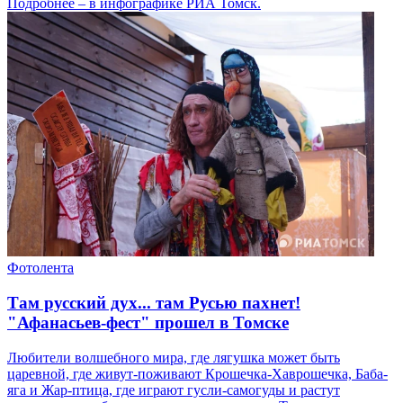
Подробнее – в инфографике РИА Томск.
Фотолента
Там русский дух... там Русью пахнет!
"Афанасьев-фест" прошел в Томске
Любители волшебного мира, где лягушка может быть
царевной, где живут-поживают Крошечка-Хаврошечка, Баба-
яга и Жар-птица, где играют гусли-самогуды и растут