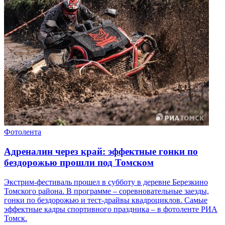
Фотолента
Адреналин через край: эффектные гонки по
бездорожью прошли под Томском
Экстрим-фестиваль прошел в субботу в деревне Березкино
Томского района. В программе – соревновательные заезды,
гонки по бездорожью и тест-драйвы квадроциклов. Самые
эффектные кадры спортивного праздника – в фотоленте РИА
Томск.