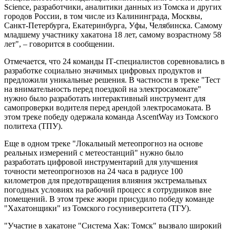
Science, разработчики, аналитики данных из Томска и других
городов России, в том числе из Калининграда, Москвы,
Санкт-Петербурга, Екатеринбурга, Уфы, Челябинска. Самому
младшему участнику хакатона 18 лет, самому возрастному 58
лет", – говорится в сообщении.
Отмечается, что 24 команды IТ-специалистов соревновались в
разработке социально значимых цифровых продуктов и
предложили уникальные решения. В частности в треке "Тест
на внимательность перед поездкой на электросамокате"
нужно было разработать интерактивный инструмент для
самопроверки водителя перед арендой электросамоката. В
этом треке победу одержала команда AscentWay из Томского
политеха (ТПУ).
Еще в одном треке "Локальный метеопрогноз на основе
реальных измерений с метеостанций" нужно было
разработать цифровой инструментарий для улучшения
точности метеопрогнозов на 24 часа в радиусе 100
километров для предотвращения влияния экстремальных
погодных условиях на рабочий процесс я сотрудников вне
помещений. В этом треке жюри присудило победу команде
"Хахатонщики" из Томского госуниверситета (ТГУ).
"Участие в хакатоне "Система Хак: Томск" вызвало широкий