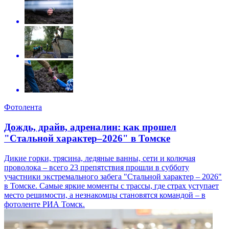
Фотолента
Дождь, драйв, адреналин: как прошел
"Стальной характер–2026" в Томске
Дикие горки, трясина, ледяные ванны, сети и колючая
проволока – всего 23 препятствия прошли в субботу
участники экстремального забега "Стальной характер – 2026"
в Томске. Самые яркие моменты с трассы, где страх уступает
место решимости, а незнакомцы становятся командой – в
фотоленте РИА Томск.