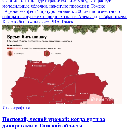
яга и Жар-птица, где играют гусли-самогуды и растут
молодильные яблочки, накануне провели в Томске
"Афанасьев-фест", приуроченный к 200-летию известного
собирателя русских народных сказок Александра Афанасьева.
Как это было – на фото РИА Томск.
Инфографика
Поспевай, лесной урожай: когда идти за
дикоросами в Томской области