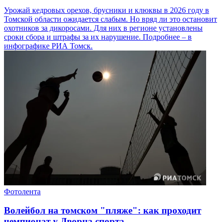
Урожай кедровых орехов, брусники и клюквы в 2026 году в
Томской области ожидается слабым. Но вряд ли это остановит
охотников за дикоросами. Для них в регионе установлены
сроки сбора и штрафы за их нарушение. Подробнее – в
инфографике РИА Томск.
Фотолента
Волейбол на томском "пляже": как проходит
чемпионат у Дворца спорта