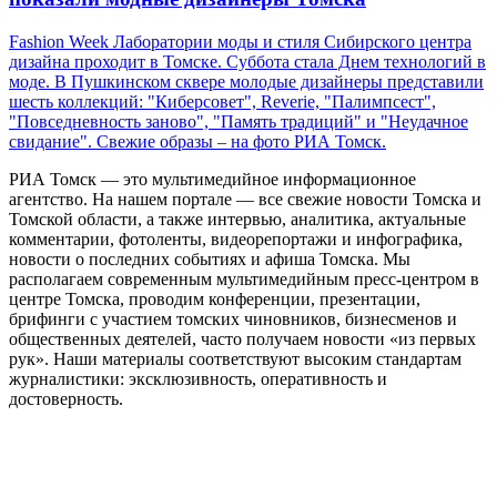
Fashion Week Лаборатории моды и стиля Сибирского центра
дизайна проходит в Томске. Суббота стала Днем технологий в
моде. В Пушкинском сквере молодые дизайнеры представили
шесть коллекций: "Киберсовет", Reverie, "Палимпсест",
"Повседневность заново", "Память традиций" и "Неудачное
свидание". Свежие образы – на фото РИА Томск.
РИА Томск — это мультимедийное информационное
агентство. На нашем портале — все свежие новости Томска и
Томской области, а также интервью, аналитика, актуальные
комментарии, фотоленты, видеорепортажи и инфографика,
новости о последних событиях и афиша Томска. Мы
располагаем современным мультимедийным пресс-центром в
центре Томска, проводим конференции, презентации,
брифинги с участием томских чиновников, бизнесменов и
общественных деятелей, часто получаем новости «из первых
рук». Наши материалы соответствуют высоким стандартам
журналистики: эксклюзивность, оперативность и
достоверность.