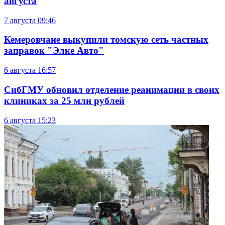
августа
7 августа
09:46
Кемеровчане выкупили томскую сеть частных
заправок "Элке Авто"
6 августа
16:57
СибГМУ обновил отделение реанимации в своих
клиниках за 25 млн рублей
6 августа
15:23