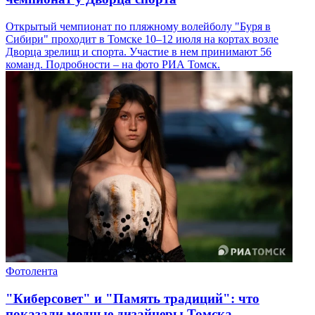
Открытый чемпионат по пляжному волейболу "Буря в
Сибири" проходит в Томске 10–12 июля на кортах возле
Дворца зрелищ и спорта. Участие в нем принимают 56
команд. Подробности – на фото РИА Томск.
Фотолента
"Киберсовет" и "Память традиций": что
показали модные дизайнеры Томска