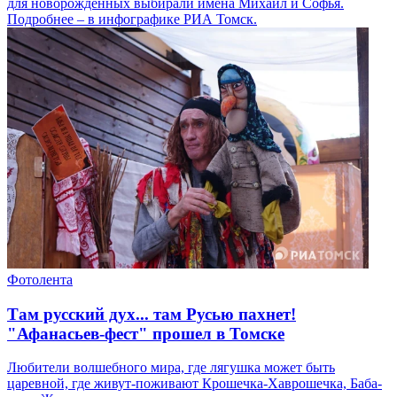
для новорожденных выбирали имена Михаил и Софья.
Подробнее – в инфографике РИА Томск.
Фотолента
Там русский дух... там Русью пахнет!
"Афанасьев-фест" прошел в Томске
Любители волшебного мира, где лягушка может быть
царевной, где живут-поживают Крошечка-Хаврошечка, Баба-