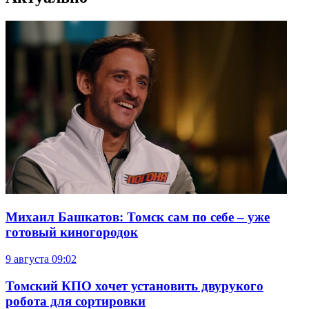
Михаил Башкатов: Томск сам по себе – уже
готовый киногородок
9 августа
09:02
Томский КПО хочет установить двурукого
робота для сортировки