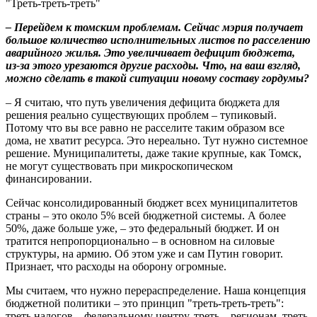
"Треть-треть-треть"
– Перейдем к томским проблемам. Сейчас мэрия получает
большое количество исполнительных листов по расселению
аварийного жилья. Это увеличивает дефицит бюджета,
из-за этого урезаются другие расходы. Что, на ваш взгляд,
можно сделать в такой ситуации новому составу гордумы?
– Я считаю, что путь увеличения дефицита бюджета для
решения реально существующих проблем – тупиковый.
Потому что вы все равно не расселите таким образом все
дома, не хватит ресурса. Это нереально. Тут нужно системное
решение. Муниципалитеты, даже такие крупные, как Томск,
не могут существовать при микроскопическом
финансировании.
Сейчас консолидированный бюджет всех муниципалитетов
страны – это около 5% всей бюджетной системы. А более
50%, даже больше уже, – это федеральный бюджет. И он
тратится непропорционально – в основном на силовые
структуры, на армию. Об этом уже и сам Путин говорит.
Признает, что расходы на оборону огромные.
Мы считаем, что нужно перераспределение. Наша концепция
бюджетной политики – это принцип "треть-треть-треть":
треть налогов – федеральному центру, треть – регионам, треть