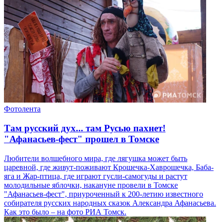
Фотолента
Там русский дух... там Русью пахнет!
"Афанасьев-фест" прошел в Томске
Любители волшебного мира, где лягушка может быть
царевной, где живут-поживают Крошечка-Хаврошечка, Баба-
яга и Жар-птица, где играют гусли-самогуды и растут
молодильные яблочки, накануне провели в Томске
"Афанасьев-фест", приуроченный к 200-летию известного
собирателя русских народных сказок Александра Афанасьева.
Как это было – на фото РИА Томск.