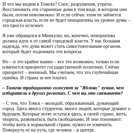
И что мы видим в Томске? Снос, разрушения, утраты.
Восстановить эти старинные дома в том виде, в котором они
были, потом невозможно. И если сейчас этим не займется
городская власть, если не будет инициативы на уровне думы –
это просто исчезнет.
Я уже обращался в Минкульт, но, конечно, инициатива
должна идти и от самой городской власти. У нас большая
надежда, что дума может стать самостоятельным органом,
который будет поднимать эти вопросы.
Но – и это крайне важно – все это возможно, только если
изменится приоритет государственной политики. Сейчас
приоритет – военный. Мы считаем, что это глубочайшая
ошибка. И страна за нее платит.
– Томичи традиционно голосуют за "Яблоко" лучше, чем
избиратели в других регионах. С чем вы это связываете?
– С тем, что Томск – молодой, образованный, думающий
город. Здесь много студентов, много людей, которые думают о
будущем. Которые хотят остаться здесь, в своей стране, жить,
творить, развиваться, быть свободными. И они понимают:
чтобы жить в нормальной стране, нужно ее изменить.
Повернуть ее на путь, где человек – в центре.