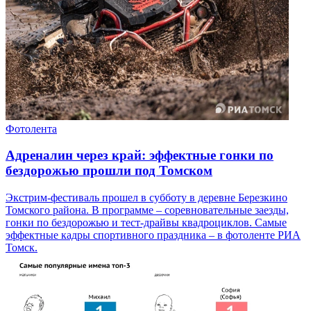
Фотолента
Адреналин через край: эффектные гонки по
бездорожью прошли под Томском
Экстрим-фестиваль прошел в субботу в деревне Березкино
Томского района. В программе – соревновательные заезды,
гонки по бездорожью и тест-драйвы квадроциклов. Самые
эффектные кадры спортивного праздника – в фотоленте РИА
Томск.