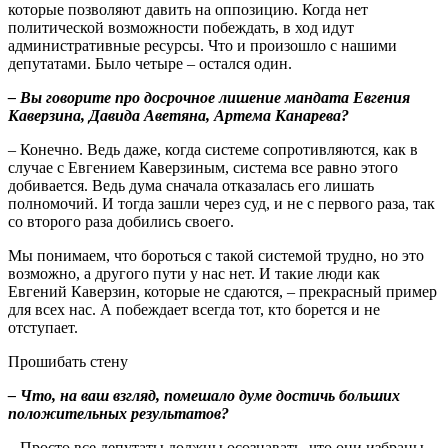
которые позволяют давить на оппозицию. Когда нет
политической возможности побеждать, в ход идут
административные ресурсы. Что и произошло с нашими
депутатами. Было четыре – остался один.
– Вы говорите про досрочное лишение мандата Евгения
Каверзина, Давида Аветяна, Артема Канарева?
– Конечно. Ведь даже, когда системе сопротивляются, как в
случае с Евгением Каверзиным, система все равно этого
добивается. Ведь дума сначала отказалась его лишать
полномочий. И тогда зашли через суд, и не с первого раза, так
со второго раза добились своего.
Мы понимаем, что бороться с такой системой трудно, но это
возможно, а другого пути у нас нет. И такие люди как
Евгений Каверзин, которые не сдаются, – прекрасный пример
для всех нас. А побеждает всегда тот, кто борется и не
отступает.
Прошибать стену
– Что, на ваш взгляд, помешало думе достичь больших
положительных результатов?
– Просто все депутаты должны осознавать, что они избраны