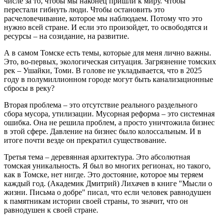
числе за то, чтобы мы наконец пришли к миру. Чтобы
перестали гибнуть люди. Чтобы остановить это
расчеловечивание, которое мы наблюдаем. Потому что это
нужно всей стране. И если это произойдет, то освободятся и
ресурсы – на созидание, на развитие.
А в самом Томске есть темы, которые для меня лично важны.
Это, во-первых, экологическая ситуация. Загрязнение томских
рек – Ушайки, Томи. В голове не укладывается, что в 2025
году в полумиллионном городе могут быть канализационные
сбросы в реку?
Вторая проблема – это отсутствие реального раздельного
сбора мусора, утилизации. Мусорная реформа – это системная
ошибка. Она не решила проблем, а просто уничтожила бизнес
в этой сфере. Давление на бизнес было колоссальным. И в
итоге почти везде он прекратил существование.
Третья тема – деревянная архитектура. Это абсолютная
томская уникальность. Я был во многих регионах, но такого,
как в Томске, нет нигде. Это достояние, которое мы теряем
каждый год. (Академик Дмитрий) Лихачев в книге "Мысли о
жизни. Письма о добре" писал, что если человек равнодушен
к памятникам истории своей страны, то значит, что он
равнодушен к своей стране.