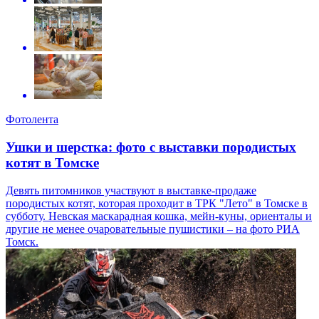
Фотолента
Ушки и шерстка: фото с выставки породистых
котят в Томске
Девять питомников участвуют в выставке-продаже
породистых котят, которая проходит в ТРК "Лето" в Томске в
субботу. Невская маскарадная кошка, мейн-куны, ориенталы и
другие не менее очаровательные пушистики – на фото РИА
Томск.