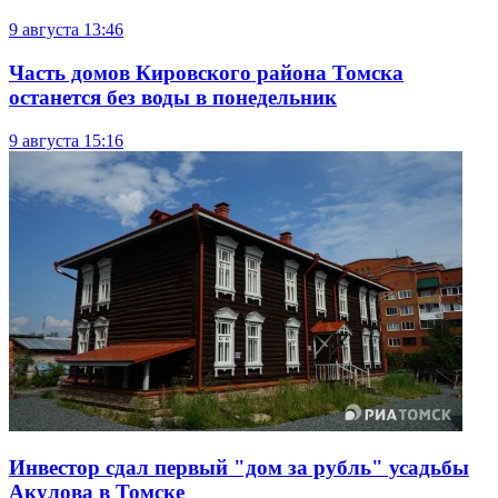
9 августа
13:46
Часть домов Кировского района Томска
останется без воды в понедельник
9 августа
15:16
Инвестор сдал первый "дом за рубль" усадьбы
Акулова в Томске