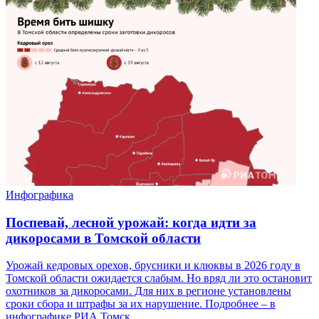
Инфографика
Поспевай, лесной урожай: когда идти за
дикоросами в Томской области
Урожай кедровых орехов, брусники и клюквы в 2026 году в
Томской области ожидается слабым. Но вряд ли это остановит
охотников за дикоросами. Для них в регионе установлены
сроки сбора и штрафы за их нарушение. Подробнее – в
инфографике РИА Томск.