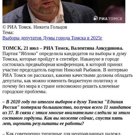
© РИА Томск. Никита Гольцов
Тема:
Выборы депутатов Думы города Томска в 2025г
ТОМСК, 21 июл – РИА Томск, Валентина Анкудинова.
Партия "Яблоко" определила кандидатов на выборы в думу
Томска, которые пройдут в сентябре. Накануне в городе
состоялась предвыборная конференция, в которой принял
участие председатель партии Николай Рыбаков. В интервью
РИА Томск он рассказал, какими качествами должны обладать
депутаты, как можно изменить бюджетную политику и
почему без мира в стране невозможно решить ключевые
городские проблемы.
– В 2020 году по итогам выборов в думу Томска "Единая
Россия" потеряла большинство, получив всего 11 мандатов
из 37. В связи с этим многие внимательно следили за этим
составом гордумы. Как вы можете сейчас, спустя пять
лет, оценить результаты ее работы?
– Как совершенно типичные для неоправданных надежд,