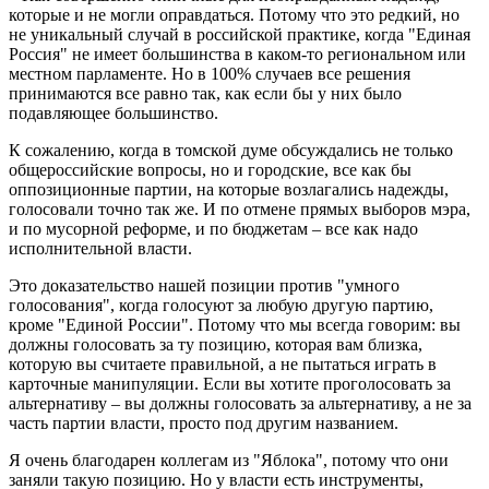
которые и не могли оправдаться. Потому что это редкий, но
не уникальный случай в российской практике, когда "Единая
Россия" не имеет большинства в каком-то региональном или
местном парламенте. Но в 100% случаев все решения
принимаются все равно так, как если бы у них было
подавляющее большинство.
К сожалению, когда в томской думе обсуждались не только
общероссийские вопросы, но и городские, все как бы
оппозиционные партии, на которые возлагались надежды,
голосовали точно так же. И по отмене прямых выборов мэра,
и по мусорной реформе, и по бюджетам – все как надо
исполнительной власти.
Это доказательство нашей позиции против "умного
голосования", когда голосуют за любую другую партию,
кроме "Единой России". Потому что мы всегда говорим: вы
должны голосовать за ту позицию, которая вам близка,
которую вы считаете правильной, а не пытаться играть в
карточные манипуляции. Если вы хотите проголосовать за
альтернативу – вы должны голосовать за альтернативу, а не за
часть партии власти, просто под другим названием.
Я очень благодарен коллегам из "Яблока", потому что они
заняли такую позицию. Но у власти есть инструменты,