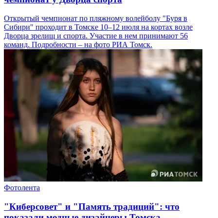
Открытый чемпионат по пляжному волейболу "Буря в
Сибири" проходит в Томске 10–12 июля на кортах возле
Дворца зрелищ и спорта. Участие в нем принимают 56
команд. Подробности – на фото РИА Томск.
Фотолента
"Киберсовет" и "Память традиций": что
показали модные дизайнеры Томска