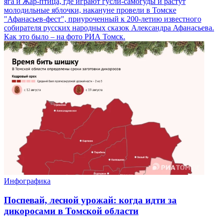
яга и Жар-птица, где играют гусли-самогуды и растут
молодильные яблочки, накануне провели в Томске
"Афанасьев-фест", приуроченный к 200-летию известного
собирателя русских народных сказок Александра Афанасьева.
Как это было – на фото РИА Томск.
Инфографика
Поспевай, лесной урожай: когда идти за
дикоросами в Томской области