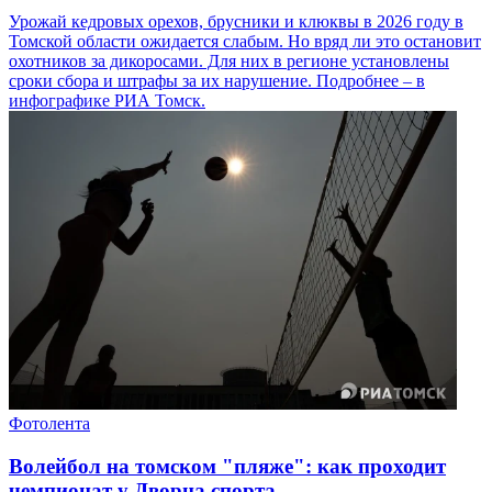
Урожай кедровых орехов, брусники и клюквы в 2026 году в
Томской области ожидается слабым. Но вряд ли это остановит
охотников за дикоросами. Для них в регионе установлены
сроки сбора и штрафы за их нарушение. Подробнее – в
инфографике РИА Томск.
Фотолента
Волейбол на томском "пляже": как проходит
чемпионат у Дворца спорта