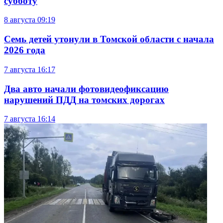
субботу
8 августа
09:19
Семь детей утонули в Томской области с начала
2026 года
7 августа
16:17
Два авто начали фотовидеофиксацию
нарушений ПДД на томских дорогах
7 августа
16:14