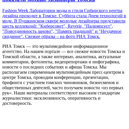
Fashion Week Лаборатории моды и стиля Сибирского центра
дизайна проходит в Томске. Суббота стала Днем технологий в
моде. В Пушкинском сквере молодые дизайнеры представили
шесть коллекций: "Киберсовет", Reverie, "Палимпсест",
"Повседневность заново", "Память традиций" и "Неудачное
свидание". Свежие образы – на фото РИА Томск.
РИА Томск — это мультимедийное информационное
агентство. На нашем портале — все свежие новости Томска и
Томской области, а также интервью, аналитика, актуальные
комментарии, фотоленты, видеорепортажи и инфографика,
новости о последних событиях и афиша Томска. Мы
располагаем современным мультимедийным пресс-центром в
центре Томска, проводим конференции, презентации,
брифинги с участием томских чиновников, бизнесменов и
общественных деятелей, часто получаем новости «из первых
рук». Наши материалы соответствуют высоким стандартам
журналистики: эксклюзивность, оперативность и
достоверность.