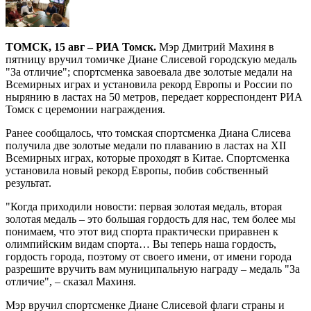
ТОМСК, 15 авг – РИА Томск.
Мэр Дмитрий Махиня в
пятницу вручил томичке Диане Слисевой городскую медаль
"За отличие"; спортсменка завоевала две золотые медали на
Всемирных играх и установила рекорд Европы и России по
нырянию в ластах на 50 метров, передает корреспондент РИА
Томск с церемонии награждения.
Ранее сообщалось, что томская спортсменка Диана Слисева
получила две золотые медали по плаванию в ластах на XII
Всемирных играх, которые проходят в Китае. Спортсменка
установила новый рекорд Европы, побив собственный
результат.
"Когда приходили новости: первая золотая медаль, вторая
золотая медаль – это большая гордость для нас, тем более мы
понимаем, что этот вид спорта практически приравнен к
олимпийским видам спорта… Вы теперь наша гордость,
гордость города, поэтому от своего имени, от имени города
разрешите вручить вам муниципальную награду – медаль "За
отличие", – сказал Махиня.
Мэр вручил спортсменке Диане Слисевой флаги страны и