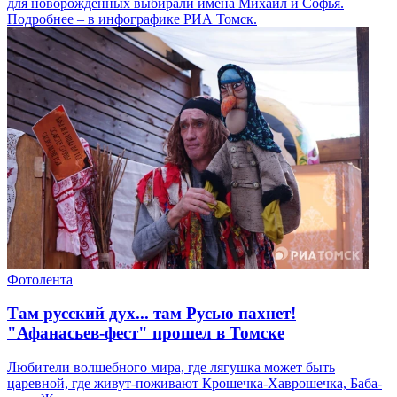
для новорожденных выбирали имена Михаил и Софья.
Подробнее – в инфографике РИА Томск.
Фотолента
Там русский дух... там Русью пахнет!
"Афанасьев-фест" прошел в Томске
Любители волшебного мира, где лягушка может быть
царевной, где живут-поживают Крошечка-Хаврошечка, Баба-