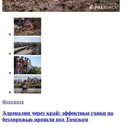
Фотолента
Адреналин через край: эффектные гонки по
бездорожью прошли под Томском