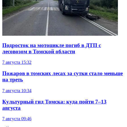
Подросток на мотоцикле погиб в ДТП с
лесовозом в Томской области
7 августа
15:32
Пожаров в томских лесах за сутки стало меньше
на треть
7 августа
10:34
Культурный гид Томска: куда пойти 7–13
августа
7 августа
09:46