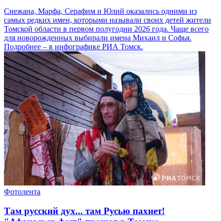
Снежана, Марфа, Серафим и Юлий оказались одними из
самых редких имен, которыми называли своих детей жители
Томской области в первом полугодии 2026 года. Чаще всего
для новорожденных выбирали имена Михаил и Софья.
Подробнее – в инфографике РИА Томск.
Фотолента
Там русский дух... там Русью пахнет!