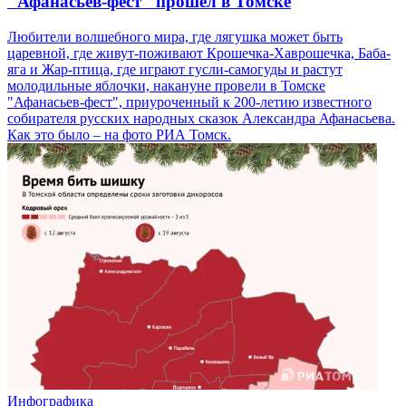
"Афанасьев-фест" прошел в Томске
Любители волшебного мира, где лягушка может быть
царевной, где живут-поживают Крошечка-Хаврошечка, Баба-
яга и Жар-птица, где играют гусли-самогуды и растут
молодильные яблочки, накануне провели в Томске
"Афанасьев-фест", приуроченный к 200-летию известного
собирателя русских народных сказок Александра Афанасьева.
Как это было – на фото РИА Томск.
Инфографика