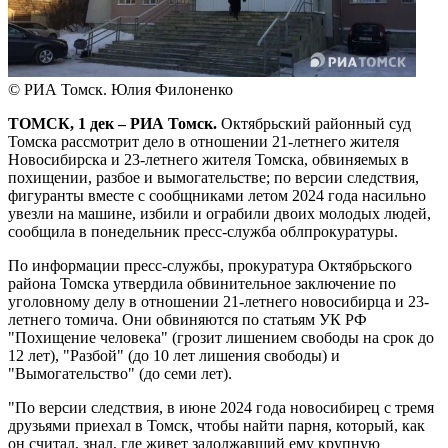
© РИА Томск. Юлия Филоненко
ТОМСК, 1 дек – РИА Томск.
Октябрьский районный суд
Томска рассмотрит дело в отношении 21-летнего жителя
Новосибирска и 23-летнего жителя Томска, обвиняемых в
похищении, разбое и вымогательстве; по версии следствия,
фигуранты вместе с сообщниками летом 2024 года насильно
увезли на машине, избили и ограбили двоих молодых людей,
сообщила в понедельник пресс-служба облпрокуратуры.
По информации пресс-службы, прокуратура Октябрьского
района Томска утвердила обвинительное заключение по
уголовному делу в отношении 21-летнего новосибирца и 23-
летнего томича. Они обвиняются по статьям УК РФ
"Похищение человека" (грозит лишением свободы на срок до
12 лет), "Разбой" (до 10 лет лишения свободы) и
"Вымогательство" (до семи лет).
"По версии следствия, в июне 2024 года новосибирец с тремя
друзьями приехал в Томск, чтобы найти парня, который, как
он считал, знал, где живет задолжавший ему крупную