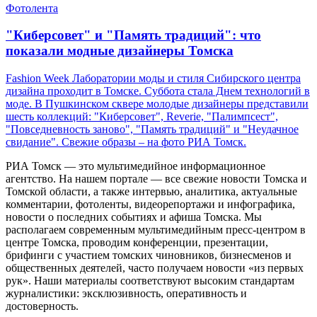
Фотолента
"Киберсовет" и "Память традиций": что
показали модные дизайнеры Томска
Fashion Week Лаборатории моды и стиля Сибирского центра
дизайна проходит в Томске. Суббота стала Днем технологий в
моде. В Пушкинском сквере молодые дизайнеры представили
шесть коллекций: "Киберсовет", Reverie, "Палимпсест",
"Повседневность заново", "Память традиций" и "Неудачное
свидание". Свежие образы – на фото РИА Томск.
РИА Томск — это мультимедийное информационное
агентство. На нашем портале — все свежие новости Томска и
Томской области, а также интервью, аналитика, актуальные
комментарии, фотоленты, видеорепортажи и инфографика,
новости о последних событиях и афиша Томска. Мы
располагаем современным мультимедийным пресс-центром в
центре Томска, проводим конференции, презентации,
брифинги с участием томских чиновников, бизнесменов и
общественных деятелей, часто получаем новости «из первых
рук». Наши материалы соответствуют высоким стандартам
журналистики: эксклюзивность, оперативность и
достоверность.