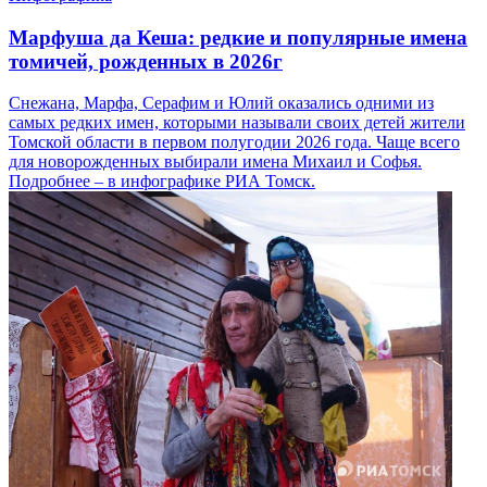
Марфуша да Кеша: редкие и популярные имена
томичей, рожденных в 2026г
Снежана, Марфа, Серафим и Юлий оказались одними из
самых редких имен, которыми называли своих детей жители
Томской области в первом полугодии 2026 года. Чаще всего
для новорожденных выбирали имена Михаил и Софья.
Подробнее – в инфографике РИА Томск.