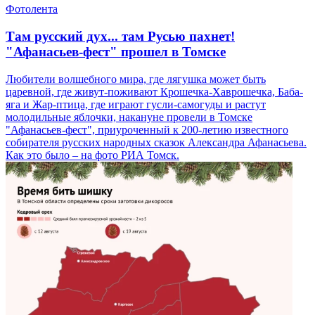
Фотолента
Там русский дух... там Русью пахнет!
"Афанасьев-фест" прошел в Томске
Любители волшебного мира, где лягушка может быть
царевной, где живут-поживают Крошечка-Хаврошечка, Баба-
яга и Жар-птица, где играют гусли-самогуды и растут
молодильные яблочки, накануне провели в Томске
"Афанасьев-фест", приуроченный к 200-летию известного
собирателя русских народных сказок Александра Афанасьева.
Как это было – на фото РИА Томск.