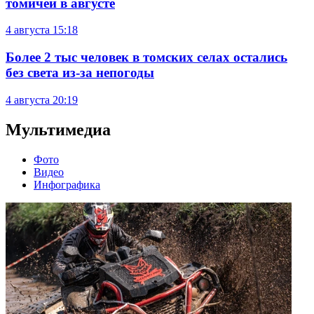
томичей в августе
4 августа
15:18
Более 2 тыс человек в томских селах остались
без света из-за непогоды
4 августа
20:19
Мультимедиа
Фото
Видео
Инфографика