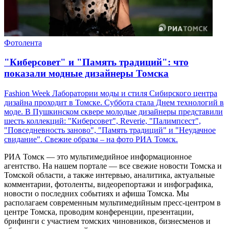
Фотолента
"Киберсовет" и "Память традиций": что
показали модные дизайнеры Томска
Fashion Week Лаборатории моды и стиля Сибирского центра
дизайна проходит в Томске. Суббота стала Днем технологий в
моде. В Пушкинском сквере молодые дизайнеры представили
шесть коллекций: "Киберсовет", Reverie, "Палимпсест",
"Повседневность заново", "Память традиций" и "Неудачное
свидание". Свежие образы – на фото РИА Томск.
РИА Томск — это мультимедийное информационное
агентство. На нашем портале — все свежие новости Томска и
Томской области, а также интервью, аналитика, актуальные
комментарии, фотоленты, видеорепортажи и инфографика,
новости о последних событиях и афиша Томска. Мы
располагаем современным мультимедийным пресс-центром в
центре Томска, проводим конференции, презентации,
брифинги с участием томских чиновников, бизнесменов и