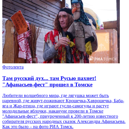
Фотолента
Там русский дух... там Русью пахнет!
"Афанасьев-фест" прошел в Томске
Любители волшебного мира, где лягушка может быть
царевной, где живут-поживают Крошечка-Хаврошечка, Баба-
яга и Жар-птица, где играют гусли-самогуды и растут
молодильные яблочки, накануне провели в Томске
"Афанасьев-фест", приуроченный к 200-летию известного
собирателя русских народных сказок Александра Афанасьева.
Как это было – на фото РИА Томск.