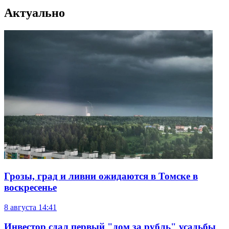
Актуально
Грозы, град и ливни ожидаются в Томске в
воскресенье
8 августа
14:41
Инвестор сдал первый "дом за рубль" усадьбы