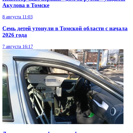
Акулова в Томске
8 августа
11:03
Семь детей утонули в Томской области с начала
2026 года
7 августа
16:17