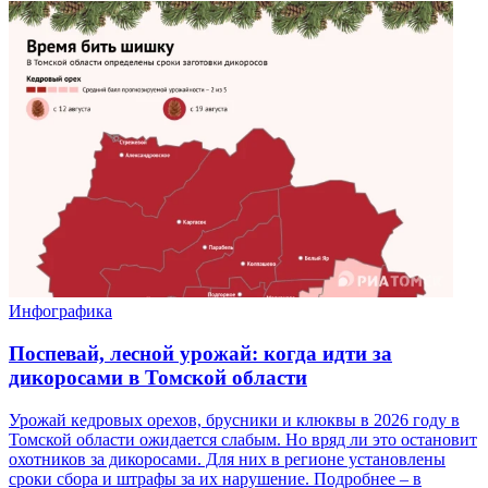
Инфографика
Поспевай, лесной урожай: когда идти за
дикоросами в Томской области
Урожай кедровых орехов, брусники и клюквы в 2026 году в
Томской области ожидается слабым. Но вряд ли это остановит
охотников за дикоросами. Для них в регионе установлены
сроки сбора и штрафы за их нарушение. Подробнее – в