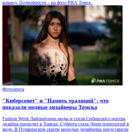
команд. Подробности – на фото РИА Томск.
Фотолента
"Киберсовет" и "Память традиций": что
показали модные дизайнеры Томска
Fashion Week Лаборатории моды и стиля Сибирского центра
дизайна проходит в Томске. Суббота стала Днем технологий в
моде. В Пушкинском сквере молодые дизайнеры представили