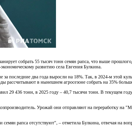
ланирует собрать 55 тысяч тонн семян рапса, что выше прошлого
-экономическому развитию села Евгения Булкина.
не за последние два года выросли на 18%. Так, в 2024-м этой кул
воды рассчитывают в нынешнем агросезоне собрать на 35% больше
авил 29 436 тонн, в 2025 году – 40,7 тысячи тонн. В текущем го
ьхозпроизводитель. Урожай они отправляют на переработку на 
 семян рапса отсутствуют", – отметила Булкина, отвечая на во