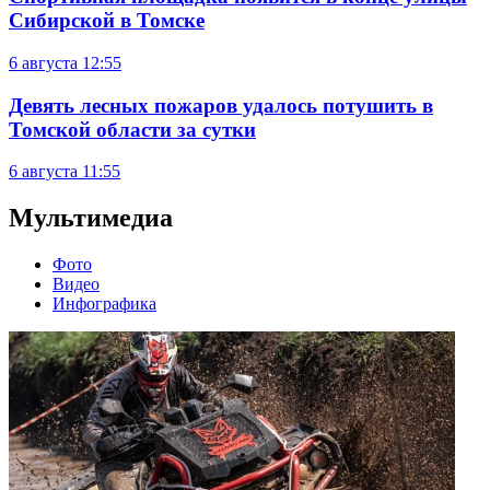
Сибирской в Томске
6 августа
12:55
Девять лесных пожаров удалось потушить в
Томской области за сутки
6 августа
11:55
Мультимедиа
Фото
Видео
Инфографика