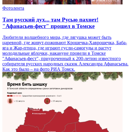
Фотолента
Там русский дух... там Русью пахнет!
"Афанасьев-фест" прошел в Томске
Любители волшебного мира, где лягушка может быть
царевной, где живут-поживают Крошечка-Хаврошечка, Баба-
яга и Жар-птица, где играют гусли-самогуды и растут
молодильные яблочки, накануне провели в Томске
"Афанасьев-фест", приуроченный к 200-летию известного
собирателя русских народных сказок Александра Афанасьева.
Как это было – на фото РИА Томск.