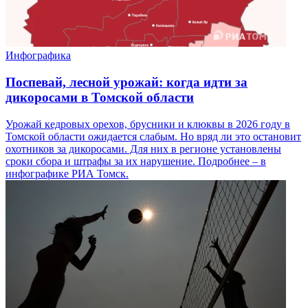
Инфографика
Поспевай, лесной урожай: когда идти за
дикоросами в Томской области
Урожай кедровых орехов, брусники и клюквы в 2026 году в
Томской области ожидается слабым. Но вряд ли это остановит
охотников за дикоросами. Для них в регионе установлены
сроки сбора и штрафы за их нарушение. Подробнее – в
инфографике РИА Томск.