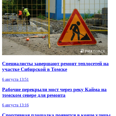
Специалисты завершают ремонт теплосетей на
участке Сибирской в Томске
6 августа
13:51
Рабочие перекрыли мост через реку Кайма на
томском севере для ремонта
6 августа
13:16
Спортивная площадка появится в конце улицы