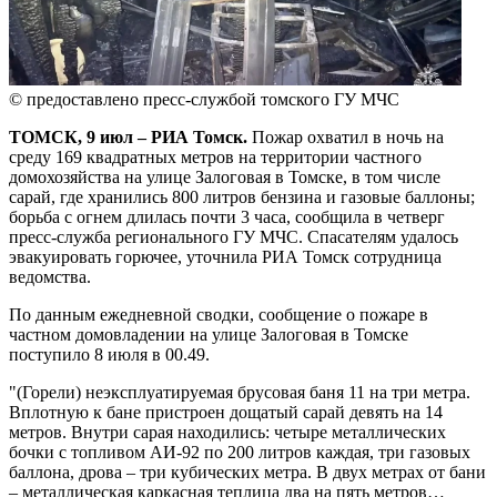
© предоставлено пресс-службой томского ГУ МЧС
ТОМСК, 9 июл – РИА Томск.
Пожар охватил в ночь на
среду 169 квадратных метров на территории частного
домохозяйства на улице Залоговая в Томске, в том числе
сарай, где хранились 800 литров бензина и газовые баллоны;
борьба с огнем длилась почти 3 часа, сообщила в четверг
пресс-служба регионального ГУ МЧС. Спасателям удалось
эвакуировать горючее, уточнила РИА Томск сотрудница
ведомства.
По данным ежедневной сводки, сообщение о пожаре в
частном домовладении на улице Залоговая в Томске
поступило 8 июля в 00.49.
"(Горели) неэксплуатируемая брусовая баня 11 на три метра.
Вплотную к бане пристроен дощатый сарай девять на 14
метров. Внутри сарая находились: четыре металлических
бочки с топливом АИ-92 по 200 литров каждая, три газовых
баллона, дрова – три кубических метра. В двух метрах от бани
– металлическая каркасная теплица два на пять метров…