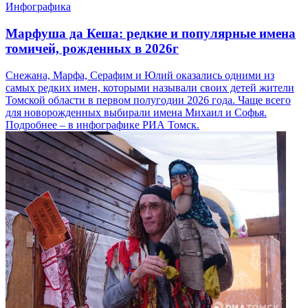
Инфографика
Марфуша да Кеша: редкие и популярные имена
томичей, рожденных в 2026г
Снежана, Марфа, Серафим и Юлий оказались одними из
самых редких имен, которыми называли своих детей жители
Томской области в первом полугодии 2026 года. Чаще всего
для новорожденных выбирали имена Михаил и Софья.
Подробнее – в инфографике РИА Томск.