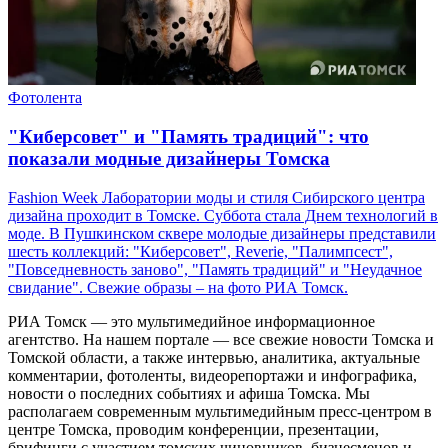
Фотолента
"Киберсовет" и "Память традиций": что
показали модные дизайнеры Томска
Fashion Week Лаборатории моды и стиля Сибирского центра
дизайна проходит в Томске. Суббота стала Днем технологий в
моде. В Пушкинском сквере молодые дизайнеры представили
шесть коллекций: "Киберсовет", Reverie, "Палимпсест",
"Повседневность заново", "Память традиций" и "Неудачное
свидание". Свежие образы – на фото РИА Томск.
РИА Томск — это мультимедийное информационное
агентство. На нашем портале — все свежие новости Томска и
Томской области, а также интервью, аналитика, актуальные
комментарии, фотоленты, видеорепортажи и инфографика,
новости о последних событиях и афиша Томска. Мы
располагаем современным мультимедийным пресс-центром в
центре Томска, проводим конференции, презентации,
брифинги с участием томских чиновников, бизнесменов и