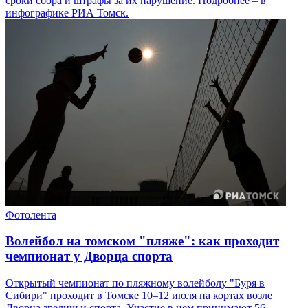
сроки сбора и штрафы за их нарушение. Подробнее – в
инфографике РИА Томск.
Фотолента
Волейбол на томском "пляже": как проходит
чемпионат у Дворца спорта
Открытый чемпионат по пляжному волейболу "Буря в
Сибири" проходит в Томске 10–12 июля на кортах возле
Дворца зрелищ и спорта. Участие в нем принимают 56