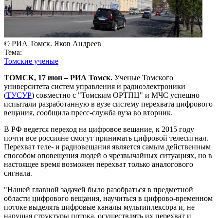
© РИА Томск. Яков Андреев
Тема:
Томские ученые
ТОМСК, 17 июн – РИА Томск.
Ученые Томского
университета систем управления и радиоэлектроники
(
ТУСУР
) совместно с "Томским ОРТПЦ" и МЧС успешно
испытали разработанную в вузе систему перехвата цифрового
вещания, сообщила пресс-служба вуза во вторник.
В РФ ведется переход на цифровое вещание, к 2015 году
почти все россияне смогут принимать цифровой телесигнал.
Перехват теле- и радиовещания является самым действенным
способом оповещения людей о чрезвычайных ситуациях, но в
настоящее время возможен перехват только аналогового
сигнала.
"Нашей главной задачей было разобраться в предметной
области цифрового вещания, научиться в цифрово-временном
потоке выделять цифровые каналы мультиплексора и, не
нарушая структуры потока, осуществлять их перехват и