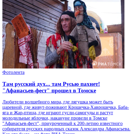
Фотолента
Там русский дух... там Русью пахнет!
"Афанасьев-фест" прошел в Томске
Любители волшебного мира, где лягушка может быть
царевной, где живут-поживают Крошечка-Хаврошечка, Баба-
яга и Жар-птица, где играют гусли-самогуды и растут
молодильные яблочки, накануне провели в Томске
"Афанасьев-фест", приуроченный к 200-летию известного
собирателя русских народных сказок Александра Афанасьева.