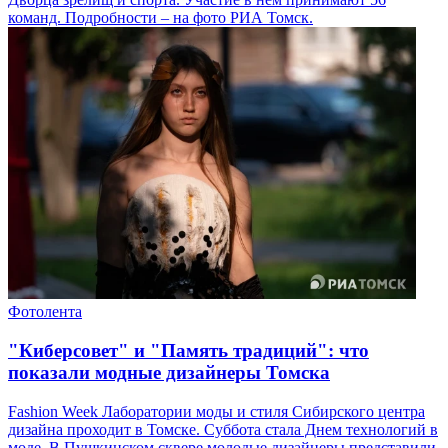
команд. Подробности – на фото РИА Томск.
Фотолента
"Киберсовет" и "Память традиций": что
показали модные дизайнеры Томска
Fashion Week Лаборатории моды и стиля Сибирского центра
дизайна проходит в Томске. Суббота стала Днем технологий в
моде. В Пушкинском сквере молодые дизайнеры представили