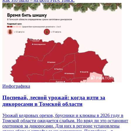
Как это было – на фото РИА Томск.
Инфографика
Поспевай, лесной урожай: когда идти за
дикоросами в Томской области
Урожай кедровых орехов, брусники и клюквы в 2026 году в
Томской области ожидается слабым. Но вряд ли это остановит
охотников за дикоросами. Для них в регионе установлены