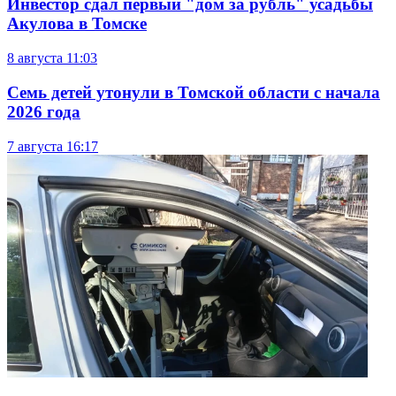
Инвестор сдал первый "дом за рубль" усадьбы
Акулова в Томске
8 августа
11:03
Семь детей утонули в Томской области с начала
2026 года
7 августа
16:17