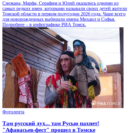
Снежана, Марфа, Серафим и Юлий оказались одними из
самых редких имен, которыми называли своих детей жители
Томской области в первом полугодии 2026 года. Чаще всего
для новорожденных выбирали имена Михаил и Софья.
Подробнее – в инфографике РИА Томск.
Фотолента
Там русский дух... там Русью пахнет!
"Афанасьев-фест" прошел в Томске