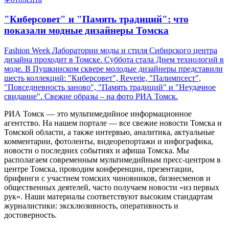
"Киберсовет" и "Память традиций": что
показали модные дизайнеры Томска
Fashion Week Лаборатории моды и стиля Сибирского центра
дизайна проходит в Томске. Суббота стала Днем технологий в
моде. В Пушкинском сквере молодые дизайнеры представили
шесть коллекций: "Киберсовет", Reverie, "Палимпсест",
"Повседневность заново", "Память традиций" и "Неудачное
свидание". Свежие образы – на фото РИА Томск.
РИА Томск — это мультимедийное информационное
агентство. На нашем портале — все свежие новости Томска и
Томской области, а также интервью, аналитика, актуальные
комментарии, фотоленты, видеорепортажи и инфографика,
новости о последних событиях и афиша Томска. Мы
располагаем современным мультимедийным пресс-центром в
центре Томска, проводим конференции, презентации,
брифинги с участием томских чиновников, бизнесменов и
общественных деятелей, часто получаем новости «из первых
рук». Наши материалы соответствуют высоким стандартам
журналистики: эксклюзивность, оперативность и
достоверность.