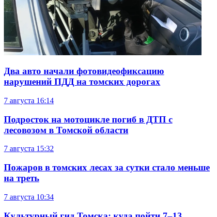
Два авто начали фотовидеофиксацию
нарушений ПДД на томских дорогах
7 августа
16:14
Подросток на мотоцикле погиб в ДТП с
лесовозом в Томской области
7 августа
15:32
Пожаров в томских лесах за сутки стало меньше
на треть
7 августа
10:34
Культурный гид Томска: куда пойти 7–13