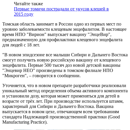
Читайте также
Первые томичи пострадали от укусов клещей в
2015 году
Томская область занимает в России одно из первых мест по
уровню заболеваемости клещевым энцефалитом. В настоящее
время НПО "Вирион" выпускает вакцину "ЭнцеВир",
предназначенную для профилактики клещевого энцефалита
для людей с 18 лет.
"В новом эпидсезоне все малыши Сибири и Дальнего Востока
смогут получить новую российскую вакцину от клещевого
энцефалита. Первые 500 тысяч доз новой детской вакцины
"Энцевир НЕО" произведены в томском филиале НПО
"Микроген", – говорится в сообщении.
Уточняется, что в новом препарате разработчики реализовали
уникальный метод определения объема активного компонента
и установили дозу, которая может применяться для детей в
возрасте от трёх лет. При производстве используется штамм,
характерный для Сибири и Дальнего Востока. Вакцина
выпускается в новом цехе, отвечающем всем требованиям
стандарта Надлежащей производственной практики (Good
Manufacturing Practice).