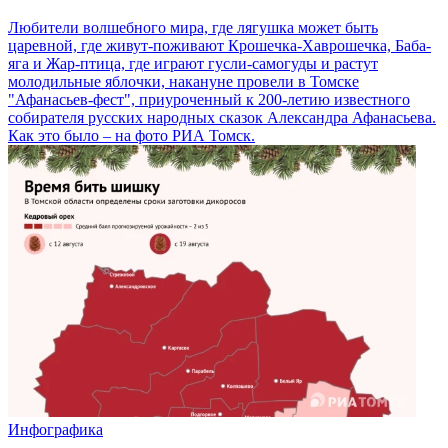
Любители волшебного мира, где лягушка может быть
царевной, где живут-поживают Крошечка-Хаврошечка, Баба-
яга и Жар-птица, где играют гусли-самогуды и растут
молодильные яблочки, накануне провели в Томске
"Афанасьев-фест", приуроченный к 200-летию известного
собирателя русских народных сказок Александра Афанасьева.
Как это было – на фото РИА Томск.
Инфографика