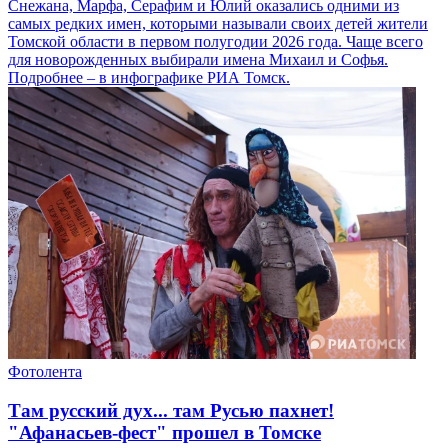
Снежана, Марфа, Серафим и Юлий оказались одними из
самых редких имен, которыми называли своих детей жители
Томской области в первом полугодии 2026 года. Чаще всего
для новорожденных выбирали имена Михаил и Софья.
Подробнее – в инфографике РИА Томск.
Фотолента
Там русский дух... там Русью пахнет!
"Афанасьев-фест" прошел в Томске