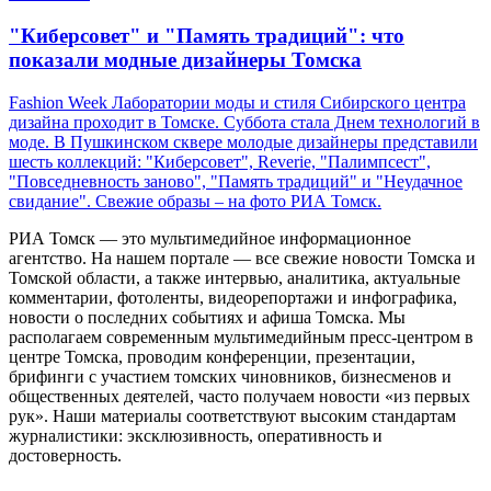
"Киберсовет" и "Память традиций": что
показали модные дизайнеры Томска
Fashion Week Лаборатории моды и стиля Сибирского центра
дизайна проходит в Томске. Суббота стала Днем технологий в
моде. В Пушкинском сквере молодые дизайнеры представили
шесть коллекций: "Киберсовет", Reverie, "Палимпсест",
"Повседневность заново", "Память традиций" и "Неудачное
свидание". Свежие образы – на фото РИА Томск.
РИА Томск — это мультимедийное информационное
агентство. На нашем портале — все свежие новости Томска и
Томской области, а также интервью, аналитика, актуальные
комментарии, фотоленты, видеорепортажи и инфографика,
новости о последних событиях и афиша Томска. Мы
располагаем современным мультимедийным пресс-центром в
центре Томска, проводим конференции, презентации,
брифинги с участием томских чиновников, бизнесменов и
общественных деятелей, часто получаем новости «из первых
рук». Наши материалы соответствуют высоким стандартам
журналистики: эксклюзивность, оперативность и
достоверность.