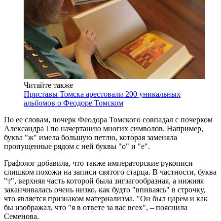
Читайте также
Приставы Томска арестовали 200 уникальных
альбомов о Феодоре Томском
По ее словам, почерк Феодора Томского совпадал с почерком
Александра I по начертанию многих символов. Например,
буква "ж" имела большую петлю, которая заменяла
пропущенные рядом с ней буквы "о" и "е".
Графолог добавила, что также императорские рукописи
слишком похожи на записи святого старца. В частности, буква
"т", верхняя часть которой была зигзагообразная, а нижняя
заканчивалась очень низко, как будто "впиваясь" в строчку,
что является признаком материализма. "Он был царем и как
бы изображал, что "я в ответе за вас всех", – пояснила
Семенова.