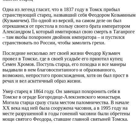
Одна из легенд гласит, что в 1837 году в Томск прибыл
странствующий старец, назвавший себя Феодором Козьминым
(Кузьмичем). По одной из версий, на самом деле он был
отрекшимся от престола в пользу своего брата императором
Александром I, который имитировал свою смерть в Таганроге
– там якобы похоронен двойник императора – и пустился
странствовать по России, чтобы замолить грехи.
Последние несколько лет своей жизни Феодор Кузьмич
провел в Томске, где в своей усадьбе его приютил купец
Семен Хромов. Поступь старца, его походка и все манеры
выдавали в нем благовоспитанного и образованного,
возможно, непростого происхождения, хотя он был прост в
речах и вел аскетичный образ жизни.
Умер старец в 1864 году. Он завещал похоронить себя в
Томске в ограде Богородице-Алексиевского монастыря.
Могила старца сразу стала местом паломничества. В начале
XX века над ней была сооружена часовня, а в 1995 году на
месте разрушенной в годы гонений часовни были обретены
мощи святого Феодора, ставшие главной святыней Томска.