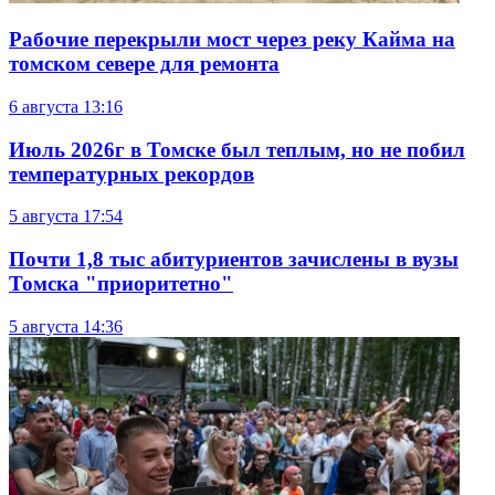
Рабочие перекрыли мост через реку Кайма на
томском севере для ремонта
6 августа
13:16
Июль 2026г в Томске был теплым, но не побил
температурных рекордов
5 августа
17:54
Почти 1,8 тыс абитуриентов зачислены в вузы
Томска "приоритетно"
5 августа
14:36