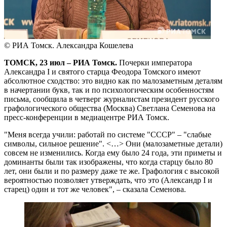
© РИА Томск. Александра Кошелева
ТОМСК, 23 июл – РИА Томск.
Почерки императора
Александра I и святого старца Феодора Томского имеют
абсолютное сходство: это видно как по малозаметным деталям
в начертании букв, так и по психологическим особенностям
письма, сообщила в четверг журналистам президент русского
графологического общества (Москва) Светлана Семенова на
пресс-конференции в медиацентре РИА Томск.
"Меня всегда учили: работай по системе "СССР" – "слабые
символы, сильное решение". <…> Они (малозаметные детали)
совсем не изменились. Когда ему было 24 года, эти приметы и
доминанты были так изображены, что когда старцу было 80
лет, они были и по размеру даже те же. Графология с высокой
вероятностью позволяет утверждать, что это (Александр I и
старец) один и тот же человек", – сказала Семенова.