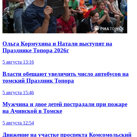
Ольга Кормухина и Натали выступят на
Празднике Топора 2026г
5 августа
13:16
Власти обещают увеличить число автобусов на
томский Праздник Топора
5 августа
15:46
Мужчина и двое детей пострадали при пожаре
на Ачинской в Томске
5 августа
12:54
Движение на участке проспекта Комсомольский