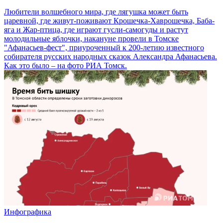
Любители волшебного мира, где лягушка может быть
царевной, где живут-поживают Крошечка-Хаврошечка, Баба-
яга и Жар-птица, где играют гусли-самогуды и растут
молодильные яблочки, накануне провели в Томске
"Афанасьев-фест", приуроченный к 200-летию известного
собирателя русских народных сказок Александра Афанасьева.
Как это было – на фото РИА Томск.
Инфографика