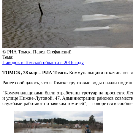
© РИА Томск. Павел Стефанский
Тема:
Паводок в Томской области в 2016 году
ТОМСК, 28 мар – РИА Томск.
Коммунальщики откачивают вод
Ранее сообщалось, что в Томске грунтовые воды начали подтап
"Коммунальщиками были отработаны тротуар на проспекте Лени
и улице Нижне-Луговой, 47. Администрации районов совместн
службами работают по заявкам томичей", – говорится в сообще