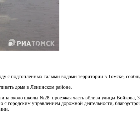
у с подтопленных талыми водами территорий в Томске, сообща
ливать дома в Ленинском районе.
на около школы №28, проезжая часть вблизи улицы Войкова, 39
о с городским управлением дорожной деятельности, благоустро
нии.