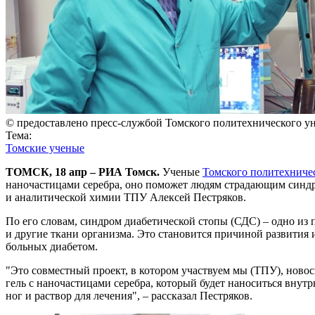
© предоставлено пресс-службой Томского политехнического у
Тема:
Томские ученые
ТОМСК, 18 апр – РИА Томск.
Ученые
Томского политехниче
наночастицами серебра, оно поможет людям страдающим синдр
и аналитической химии ТПУ Алексей Пестряков.
По его словам, синдром диабетической стопы (СДС) – одно из 
и другие ткани организма. Это становится причиной развития 
больных диабетом.
"Это совместный проект, в котором участвуем мы (ТПУ), нов
гель с наночастицами серебра, который будет наноситься внут
ног и раствор для лечения", – рассказал Пестряков.