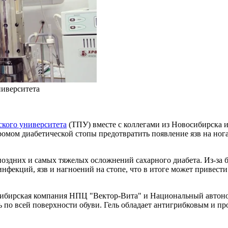
ниверситета
ского университета
(ТПУ) вместе с коллегами из Новосибирска и
омом диабетической стопы предотвратить появление язв на ног
поздних и самых тяжелых осложнений сахарного диабета. Из-за б
инфекций, язв и нагноений на стопе, что в итоге может привест
осибирская компания НПЦ "Вектор-Вита" и Национальный автон
рь по всей поверхности обуви. Гель обладает антигрибковым и 