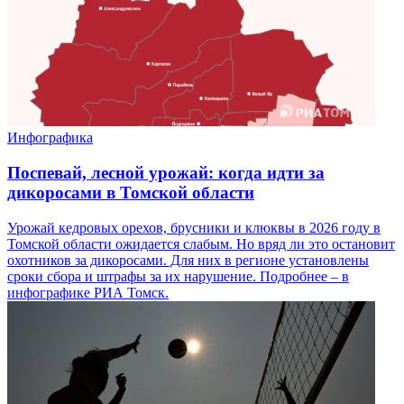
Инфографика
Поспевай, лесной урожай: когда идти за
дикоросами в Томской области
Урожай кедровых орехов, брусники и клюквы в 2026 году в
Томской области ожидается слабым. Но вряд ли это остановит
охотников за дикоросами. Для них в регионе установлены
сроки сбора и штрафы за их нарушение. Подробнее – в
инфографике РИА Томск.