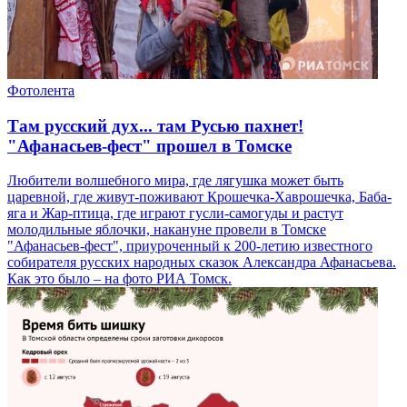
Фотолента
Там русский дух... там Русью пахнет!
"Афанасьев-фест" прошел в Томске
Любители волшебного мира, где лягушка может быть
царевной, где живут-поживают Крошечка-Хаврошечка, Баба-
яга и Жар-птица, где играют гусли-самогуды и растут
молодильные яблочки, накануне провели в Томске
"Афанасьев-фест", приуроченный к 200-летию известного
собирателя русских народных сказок Александра Афанасьева.
Как это было – на фото РИА Томск.