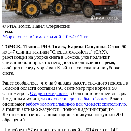
© РИА Томск. Павел Стефанский
Тема:
Уборка снега в Томске зимой 2016-2017 гг
ТОМСК, 11 янв – РИА Томск, Карина Сапунова.
Около 90
из 147 единиц техники "Спецавтохозяйства" (САХ),
работающей на уборке снега в Томске, уже подлежит
списанию или придет в негодность в ближайшее время,
сообщил в среду мэр Иван Кляйн на совещании по уборке
снега.
Ранее сообщалось, что на 9 января высота снежного покрова в
Томской области составила 91 сантиметр при норме в 50
сантиметров.
Осадки ожидаются
в большинство дней января.
По данным мэрии,
таких снегопадов не было 18 лет
. Власти
оценивают
работу коммунальщиков как удовлетворительную
,
а томичи активно жалуются – только в администрацию
Ленинского района за новогодние каникулы поступило 200
обращений.
"Приобрели 57 единиц техники новой с 2014 года из 147