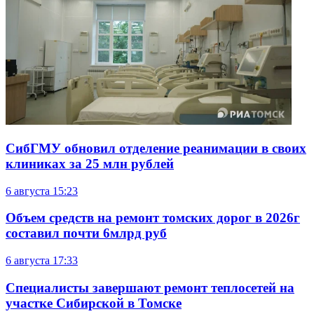
СибГМУ обновил отделение реанимации в своих
клиниках за 25 млн рублей
6 августа
15:23
Объем средств на ремонт томских дорог в 2026г
составил почти 6млрд руб
6 августа
17:33
Специалисты завершают ремонт теплосетей на
участке Сибирской в Томске