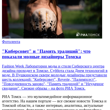
Фотолента
"Киберсовет" и "Память традиций": что
показали модные дизайнеры Томска
Fashion Week Лаборатории моды и стиля Сибирского центра
дизайна проходит в Томске. Суббота стала Днем технологий в
моде. В Пушкинском сквере молодые дизайнеры представили
шесть коллекций: "Киберсовет", Reverie, "Палимпсест",
"Повседневность заново", "Память традиций" и "Неудачное
свидание". Свежие образы – на фото РИА Томск.
РИА Томск — это мультимедийное информационное
агентство. На нашем портале — все свежие новости Томска и
Томской области, а также интервью, аналитика, актуальные
комментарии, фотоленты, видеорепортажи и инфографика,