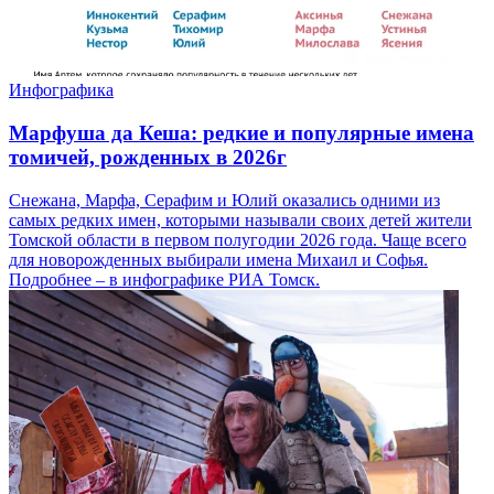
Инфографика
Марфуша да Кеша: редкие и популярные имена
томичей, рожденных в 2026г
Снежана, Марфа, Серафим и Юлий оказались одними из
самых редких имен, которыми называли своих детей жители
Томской области в первом полугодии 2026 года. Чаще всего
для новорожденных выбирали имена Михаил и Софья.
Подробнее – в инфографике РИА Томск.