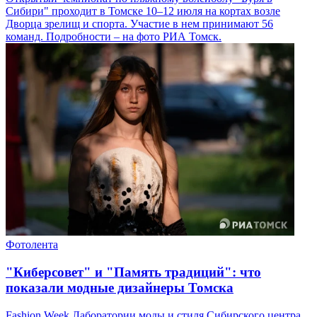
Сибири" проходит в Томске 10–12 июля на кортах возле
Дворца зрелищ и спорта. Участие в нем принимают 56
команд. Подробности – на фото РИА Томск.
Фотолента
"Киберсовет" и "Память традиций": что
показали модные дизайнеры Томска
Fashion Week Лаборатории моды и стиля Сибирского центра