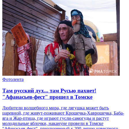
Фотолента
Там русский дух... там Русью пахнет!
"Афанасьев-фест" прошел в Томске
Любители волшебного мира, где лягушка может быть
царевной, где живут-поживают Крошечка-Хаврошечка, Баба-
яга и Жар-птица, где играют гусли-самогуды и растут
молодильные яблочки, накануне провели в Томске
"Афанасьев-фест", приуроченный к 200-летию известного