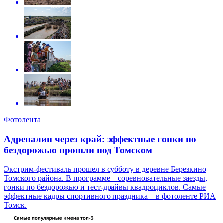
Фотолента
Адреналин через край: эффектные гонки по
бездорожью прошли под Томском
Экстрим-фестиваль прошел в субботу в деревне Березкино
Томского района. В программе – соревновательные заезды,
гонки по бездорожью и тест-драйвы квадроциклов. Самые
эффектные кадры спортивного праздника – в фотоленте РИА
Томск.