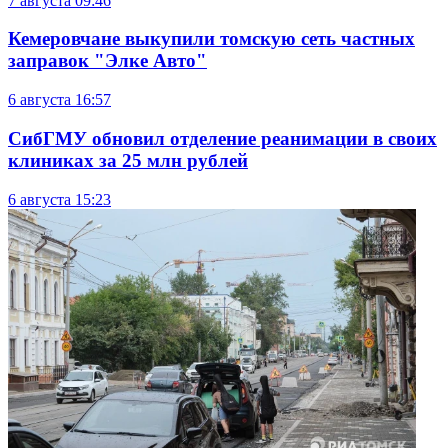
7 августа
09:46
Кемеровчане выкупили томскую сеть частных
заправок "Элке Авто"
6 августа
16:57
СибГМУ обновил отделение реанимации в своих
клиниках за 25 млн рублей
6 августа
15:23