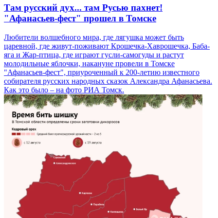
Там русский дух... там Русью пахнет!
"Афанасьев-фест" прошел в Томске
Любители волшебного мира, где лягушка может быть
царевной, где живут-поживают Крошечка-Хаврошечка, Баба-
яга и Жар-птица, где играют гусли-самогуды и растут
молодильные яблочки, накануне провели в Томске
"Афанасьев-фест", приуроченный к 200-летию известного
собирателя русских народных сказок Александра Афанасьева.
Как это было – на фото РИА Томск.