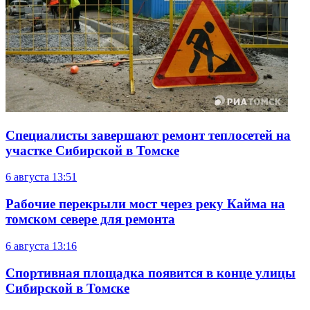
Специалисты завершают ремонт теплосетей на
участке Сибирской в Томске
6 августа
13:51
Рабочие перекрыли мост через реку Кайма на
томском севере для ремонта
6 августа
13:16
Спортивная площадка появится в конце улицы
Сибирской в Томске