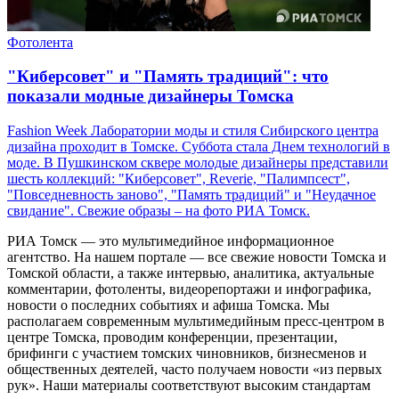
Фотолента
"Киберсовет" и "Память традиций": что
показали модные дизайнеры Томска
Fashion Week Лаборатории моды и стиля Сибирского центра
дизайна проходит в Томске. Суббота стала Днем технологий в
моде. В Пушкинском сквере молодые дизайнеры представили
шесть коллекций: "Киберсовет", Reverie, "Палимпсест",
"Повседневность заново", "Память традиций" и "Неудачное
свидание". Свежие образы – на фото РИА Томск.
РИА Томск — это мультимедийное информационное
агентство. На нашем портале — все свежие новости Томска и
Томской области, а также интервью, аналитика, актуальные
комментарии, фотоленты, видеорепортажи и инфографика,
новости о последних событиях и афиша Томска. Мы
располагаем современным мультимедийным пресс-центром в
центре Томска, проводим конференции, презентации,
брифинги с участием томских чиновников, бизнесменов и
общественных деятелей, часто получаем новости «из первых
рук». Наши материалы соответствуют высоким стандартам