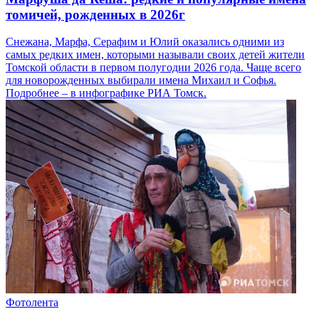
томичей, рожденных в 2026г
Снежана, Марфа, Серафим и Юлий оказались одними из
самых редких имен, которыми называли своих детей жители
Томской области в первом полугодии 2026 года. Чаще всего
для новорожденных выбирали имена Михаил и Софья.
Подробнее – в инфографике РИА Томск.
Фотолента