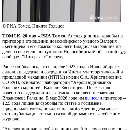
© РИА Томск. Никита Гольцов
ТОМСК, 20 мая – РИА Томск.
Апелляционные жалобы на
приговор в отношении новосибирского ученого Валерия
Звегинцева и его томского коллеги Владислава Галкина по
делу о госизмене поступили в Новосибирский областной суд,
сообщает "Интерфакс" в среду.
Ранее сообщалось, что в апреле 2023 года в Новосибирске
силовики задержали сотрудника Института теоретической и
прикладной механики (ИТПМ) имени С.А. Христиановича
СО РАН, основателя лаборатории "Аэрогазодинамика
больших скоростей" Валерия Звегинцева. Позже стало
известно о задержании его томского коллеги и соавтора
Владислава Галкина. В мае 2026 года им
вынесли
приговор –
12,5 года лишения свободы по статье о госизмене.
Предположительно, поводом для возбуждения дела могла
стать публикация статьи о газовой динамике в зарубежном
журнале.
"Апелляционные жалобы на приговор (по делу о госизмене. –