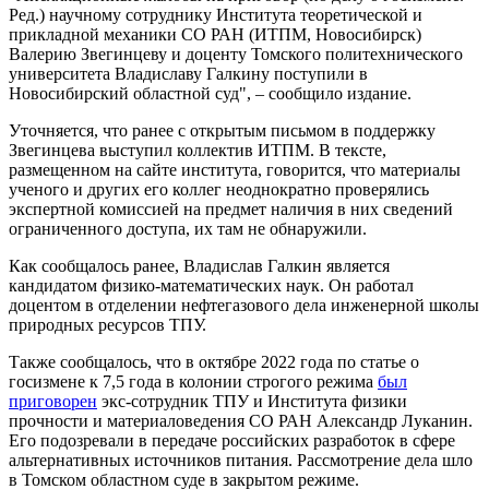
Ред.) научному сотруднику Института теоретической и
прикладной механики СО РАН (ИТПМ, Новосибирск)
Валерию Звегинцеву и доценту Томского политехнического
университета Владиславу Галкину поступили в
Новосибирский областной суд", – сообщило издание.
Уточняется, что ранее с открытым письмом в поддержку
Звегинцева выступил коллектив ИТПМ. В тексте,
размещенном на сайте института, говорится, что материалы
ученого и других его коллег неоднократно проверялись
экспертной комиссией на предмет наличия в них сведений
ограниченного доступа, их там не обнаружили.
Как сообщалось ранее, Владислав Галкин является
кандидатом физико-математических наук. Он работал
доцентом в отделении нефтегазового дела инженерной школы
природных ресурсов ТПУ.
Также сообщалось, что в октябре 2022 года по статье о
госизмене к 7,5 года в колонии строгого режима
был
приговорен
экс-сотрудник ТПУ и Института физики
прочности и материаловедения СО РАН Александр Луканин.
Его подозревали в передаче российских разработок в сфере
альтернативных источников питания. Рассмотрение дела шло
в Томском областном суде в закрытом режиме.