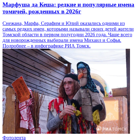
Марфуша да Кеша: редкие и популярные имена
томичей, рожденных в 2026г
Снежана, Марфа, Серафим и Юлий оказались одними из
самых редких имен, которыми называли своих детей жители
Томской области в первом полугодии 2026 года. Чаще всего
для новорожденных выбирали имена Михаил и Софья.
Подробнее – в инфографике РИА Томск.
Фотолента