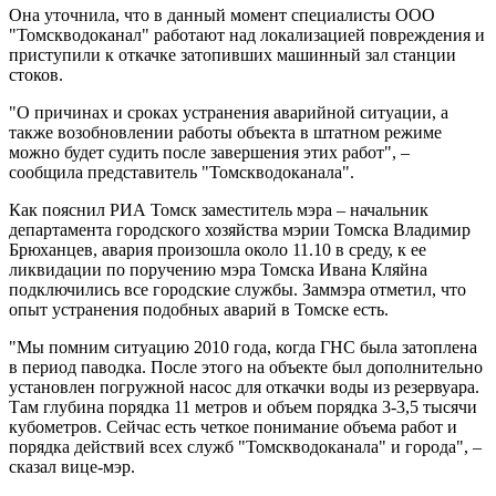
Она уточнила, что в данный момент специалисты ООО
"Томскводоканал" работают над локализацией повреждения и
приступили к откачке затопивших машинный зал станции
стоков.
"О причинах и сроках устранения аварийной ситуации, а
также возобновлении работы объекта в штатном режиме
можно будет судить после завершения этих работ", –
сообщила представитель "Томскводоканала".
Как пояснил РИА Томск заместитель мэра – начальник
департамента городского хозяйства мэрии Томска Владимир
Брюханцев, авария произошла около 11.10 в среду, к ее
ликвидации по поручению мэра Томска Ивана Кляйна
подключились все городские службы. Заммэра отметил, что
опыт устранения подобных аварий в Томске есть.
"Мы помним ситуацию 2010 года, когда ГНС была затоплена
в период паводка. После этого на объекте был дополнительно
установлен погружной насос для откачки воды из резервуара.
Там глубина порядка 11 метров и объем порядка 3-3,5 тысячи
кубометров. Сейчас есть четкое понимание объема работ и
порядка действий всех служб "Томскводоканала" и города", –
сказал вице-мэр.