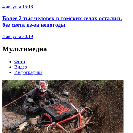
4 августа
15:18
Более 2 тыс человек в томских селах остались
без света из-за непогоды
4 августа
20:19
Мультимедиа
Фото
Видео
Инфографика