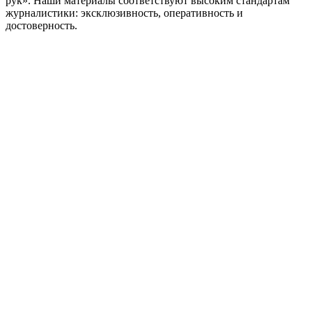
рук». Наши материалы соответствуют высоким стандартам
журналистики: эксклюзивность, оперативность и
достоверность.