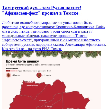
Там русский дух... там Русью пахнет!
"Афанасьев-фест" прошел в Томске
Любители волшебного мира, где лягушка может быть
царевной, где живут-поживают Крошечка-Хаврошечка, Баба-
яга и Жар-птица, где играют гусли-самогуды и растут
молодильные яблочки, накануне провели в Томске
"Афанасьев-фест", приуроченный к 200-летию известного
собирателя русских народных сказок Александра Афанасьева.
Как это было – на фото РИА Томск.