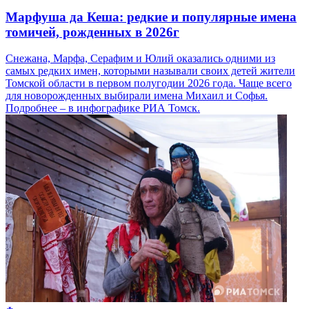
Марфуша да Кеша: редкие и популярные имена
томичей, рожденных в 2026г
Снежана, Марфа, Серафим и Юлий оказались одними из
самых редких имен, которыми называли своих детей жители
Томской области в первом полугодии 2026 года. Чаще всего
для новорожденных выбирали имена Михаил и Софья.
Подробнее – в инфографике РИА Томск.