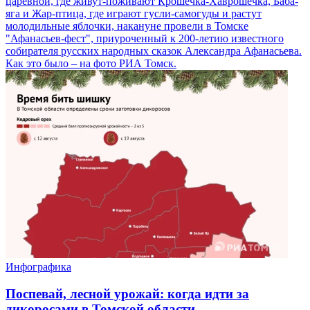
царевной, где живут-поживают Крошечка-Хаврошечка, Баба-
яга и Жар-птица, где играют гусли-самогуды и растут
молодильные яблочки, накануне провели в Томске
"Афанасьев-фест", приуроченный к 200-летию известного
собирателя русских народных сказок Александра Афанасьева.
Как это было – на фото РИА Томск.
Инфографика
Поспевай, лесной урожай: когда идти за
дикоросами в Томской области