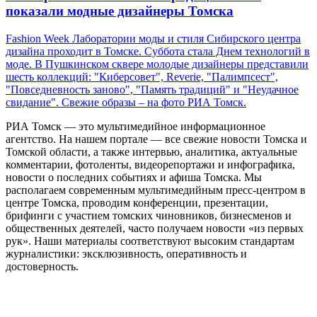
показали модные дизайнеры Томска
Fashion Week Лаборатории моды и стиля Сибирского центра
дизайна проходит в Томске. Суббота стала Днем технологий в
моде. В Пушкинском сквере молодые дизайнеры представили
шесть коллекций: "Киберсовет", Reverie, "Палимпсест",
"Повседневность заново", "Память традиций" и "Неудачное
свидание". Свежие образы – на фото РИА Томск.
РИА Томск — это мультимедийное информационное
агентство. На нашем портале — все свежие новости Томска и
Томской области, а также интервью, аналитика, актуальные
комментарии, фотоленты, видеорепортажи и инфографика,
новости о последних событиях и афиша Томска. Мы
располагаем современным мультимедийным пресс-центром в
центре Томска, проводим конференции, презентации,
брифинги с участием томских чиновников, бизнесменов и
общественных деятелей, часто получаем новости «из первых
рук». Наши материалы соответствуют высоким стандартам
журналистики: эксклюзивность, оперативность и
достоверность.