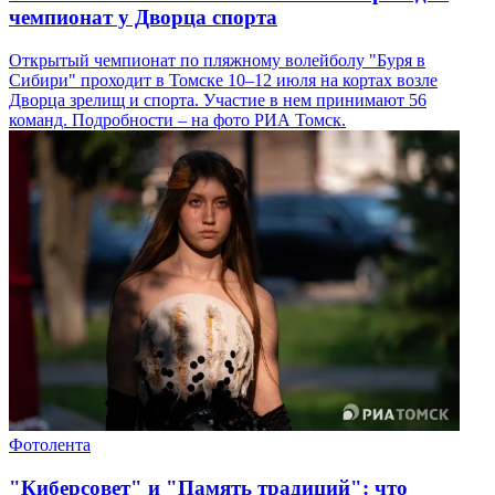
чемпионат у Дворца спорта
Открытый чемпионат по пляжному волейболу "Буря в
Сибири" проходит в Томске 10–12 июля на кортах возле
Дворца зрелищ и спорта. Участие в нем принимают 56
команд. Подробности – на фото РИА Томск.
Фотолента
"Киберсовет" и "Память традиций": что