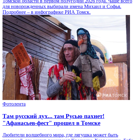
Томской области в первом полугодии 2026 года. Чаще всего
для новорожденных выбирали имена Михаил и Софья.
Подробнее – в инфографике РИА Томск.
Фотолента
Там русский дух... там Русью пахнет!
"Афанасьев-фест" прошел в Томске
Любители волшебного мира, где лягушка может быть