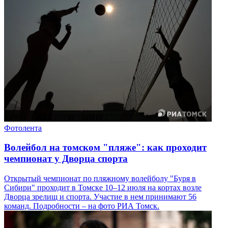
Фотолента
Волейбол на томском "пляже": как проходит
чемпионат у Дворца спорта
Открытый чемпионат по пляжному волейболу "Буря в
Сибири" проходит в Томске 10–12 июля на кортах возле
Дворца зрелищ и спорта. Участие в нем принимают 56
команд. Подробности – на фото РИА Томск.