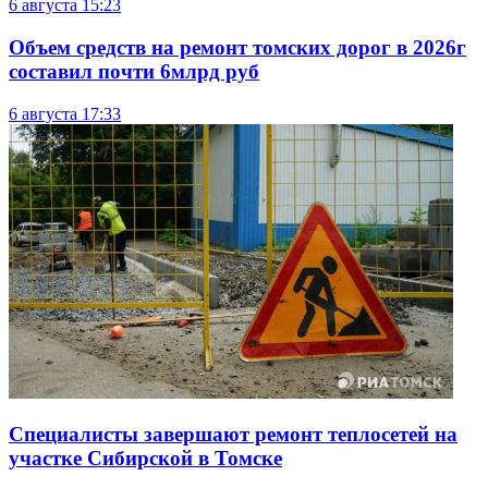
6 августа
15:23
Объем средств на ремонт томских дорог в 2026г
составил почти 6млрд руб
6 августа
17:33
Специалисты завершают ремонт теплосетей на
участке Сибирской в Томске