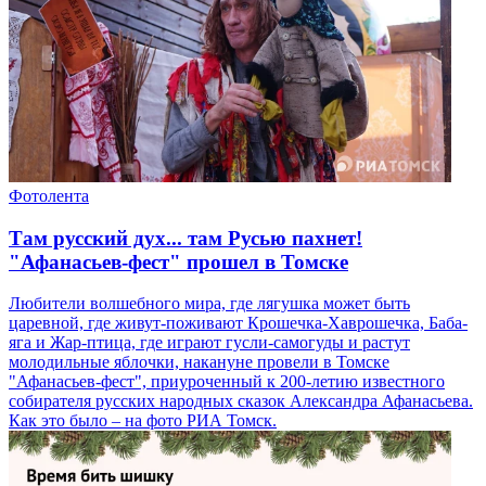
Фотолента
Там русский дух... там Русью пахнет!
"Афанасьев-фест" прошел в Томске
Любители волшебного мира, где лягушка может быть
царевной, где живут-поживают Крошечка-Хаврошечка, Баба-
яга и Жар-птица, где играют гусли-самогуды и растут
молодильные яблочки, накануне провели в Томске
"Афанасьев-фест", приуроченный к 200-летию известного
собирателя русских народных сказок Александра Афанасьева.
Как это было – на фото РИА Томск.