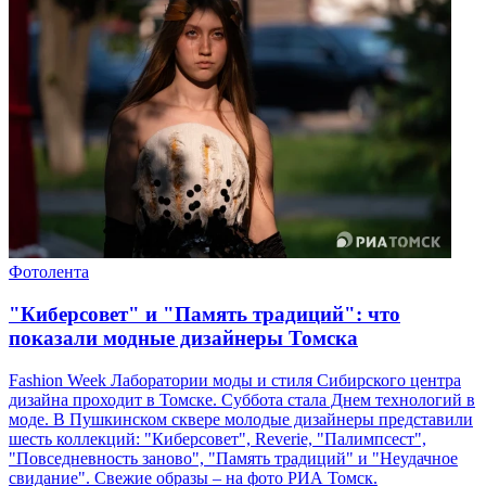
Фотолента
"Киберсовет" и "Память традиций": что
показали модные дизайнеры Томска
Fashion Week Лаборатории моды и стиля Сибирского центра
дизайна проходит в Томске. Суббота стала Днем технологий в
моде. В Пушкинском сквере молодые дизайнеры представили
шесть коллекций: "Киберсовет", Reverie, "Палимпсест",
"Повседневность заново", "Память традиций" и "Неудачное
свидание". Свежие образы – на фото РИА Томск.