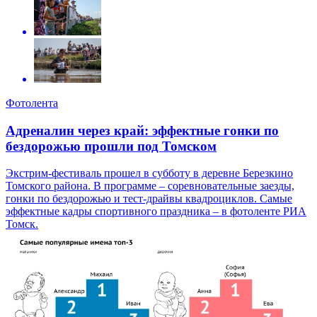
Фотолента
Адреналин через край: эффектные гонки по
бездорожью прошли под Томском
Экстрим-фестиваль прошел в субботу в деревне Березкино
Томского района. В программе – соревновательные заезды,
гонки по бездорожью и тест-драйвы квадроциклов. Самые
эффектные кадры спортивного праздника – в фотоленте РИА
Томск.