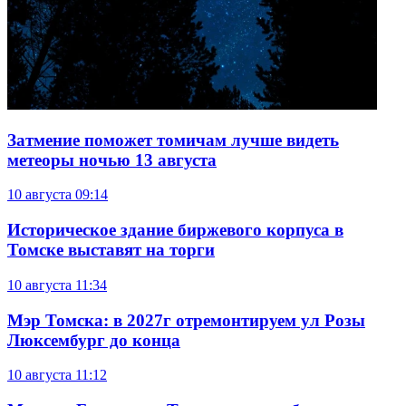
Затмение поможет томичам лучше видеть
метеоры ночью 13 августа
10 августа
09:14
Историческое здание биржевого корпуса в
Томске выставят на торги
10 августа
11:34
Мэр Томска: в 2027г отремонтируем ул Розы
Люксембург до конца
10 августа
11:12