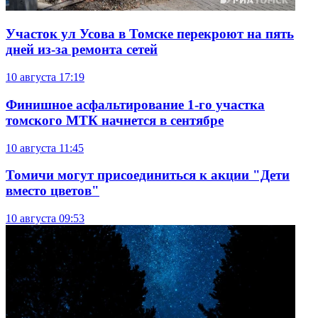
Участок ул Усова в Томске перекроют на пять
дней из-за ремонта сетей
10 августа
17:19
Финишное асфальтирование 1-го участка
томского МТК начнется в сентябре
10 августа
11:45
Томичи могут присоединиться к акции "Дети
вместо цветов"
10 августа
09:53