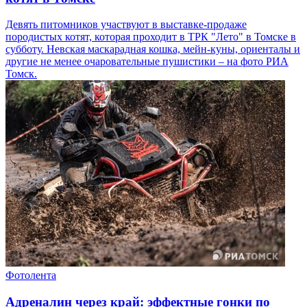
Девять питомников участвуют в выставке-продаже
породистых котят, которая проходит в ТРК "Лето" в Томске в
субботу. Невская маскарадная кошка, мейн-куны, ориенталы и
другие не менее очаровательные пушистики – на фото РИА
Томск.
Фотолента
Адреналин через край: эффектные гонки по