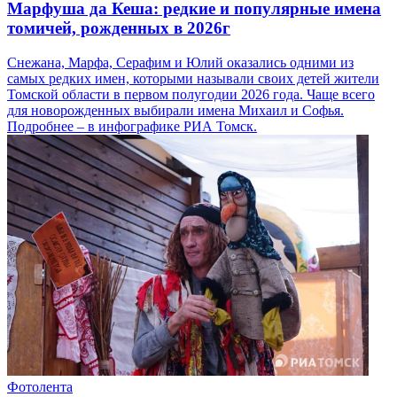
Марфуша да Кеша: редкие и популярные имена
томичей, рожденных в 2026г
Снежана, Марфа, Серафим и Юлий оказались одними из
самых редких имен, которыми называли своих детей жители
Томской области в первом полугодии 2026 года. Чаще всего
для новорожденных выбирали имена Михаил и Софья.
Подробнее – в инфографике РИА Томск.
Фотолента