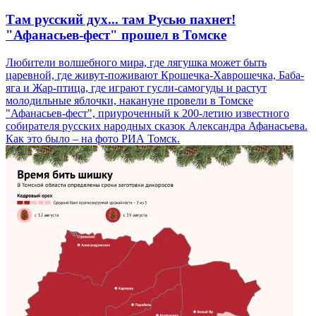
Там русский дух... там Русью пахнет!
"Афанасьев-фест" прошел в Томске
Любители волшебного мира, где лягушка может быть
царевной, где живут-поживают Крошечка-Хаврошечка, Баба-
яга и Жар-птица, где играют гусли-самогуды и растут
молодильные яблочки, накануне провели в Томске
"Афанасьев-фест", приуроченный к 200-летию известного
собирателя русских народных сказок Александра Афанасьева.
Как это было – на фото РИА Томск.