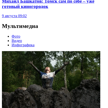
Михаил Башкатов: Томск сам по себе – уже
готовый киногородок
9 августа
09:02
Мультимедиа
Фото
Видео
Инфографика