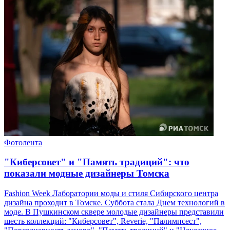
Фотолента
"Киберсовет" и "Память традиций": что
показали модные дизайнеры Томска
Fashion Week Лаборатории моды и стиля Сибирского центра
дизайна проходит в Томске. Суббота стала Днем технологий в
моде. В Пушкинском сквере молодые дизайнеры представили
шесть коллекций: "Киберсовет", Reverie, "Палимпсест",