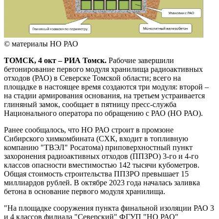
© материалы НО РАО
ТОМСК, 4 окт – РИА Томск.
Рабочие завершили
бетонирование первого модуля хранилища радиоактивных
отходов (РАО) в Северске Томской области; всего на
площадке в настоящее время создаются три модуля: второй –
на стадии армирования основания, на третьем устраивается
глиняный замок, сообщает в пятницу пресс-служба
Национального оператора по обращению с РАО (НО РАО).
Ранее сообщалось, что НО РАО строит в промзоне
Сибирского химкомбината (СХК, входит в топливную
компанию "ТВЭЛ" Росатома) приповерхностный пункт
захоронения радиоактивных отходов (ППЗРО) 3-го и 4-го
классов опасности вместимостью 142 тысячи кубометров.
Общая стоимость строительства ППЗРО превышает 15
миллиардов рублей. В октябре 2023 года началась заливка
бетона в основание первого модуля хранилища.
"На площадке сооружения пункта финальной изоляции РАО 3
и 4 классов филиала "Северский" ФГУП "НО РАО"