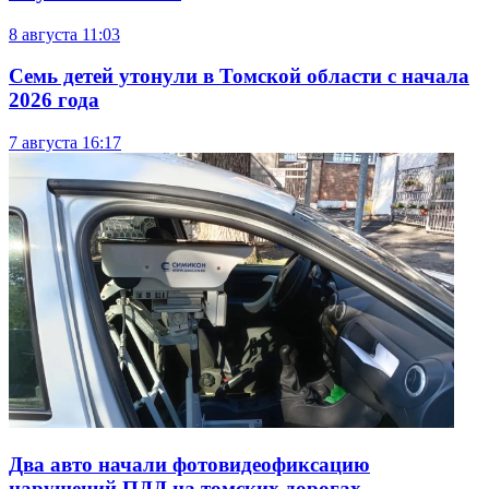
8 августа
11:03
Семь детей утонули в Томской области с начала
2026 года
7 августа
16:17
Два авто начали фотовидеофиксацию
нарушений ПДД на томских дорогах