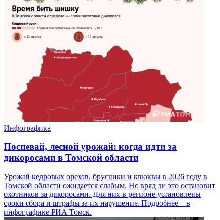
Инфографика
Поспевай, лесной урожай: когда идти за
дикоросами в Томской области
Урожай кедровых орехов, брусники и клюквы в 2026 году в
Томской области ожидается слабым. Но вряд ли это остановит
охотников за дикоросами. Для них в регионе установлены
сроки сбора и штрафы за их нарушение. Подробнее – в
инфографике РИА Томск.