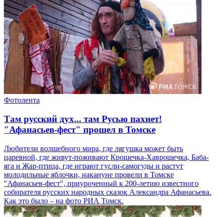
Фотолента
Там русский дух... там Русью пахнет!
"Афанасьев-фест" прошел в Томске
Любители волшебного мира, где лягушка может быть
царевной, где живут-поживают Крошечка-Хаврошечка, Баба-
яга и Жар-птица, где играют гусли-самогуды и растут
молодильные яблочки, накануне провели в Томске
"Афанасьев-фест", приуроченный к 200-летию известного
собирателя русских народных сказок Александра Афанасьева.
Как это было – на фото РИА Томск.