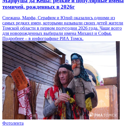
Марфуша да Кеша: редкие и популярные имена
томичей, рожденных в 2026г
Снежана, Марфа, Серафим и Юлий оказались одними из
самых редких имен, которыми называли своих детей жители
Томской области в первом полугодии 2026 года. Чаще всего
для новорожденных выбирали имена Михаил и Софья.
Подробнее – в инфографике РИА Томск.
Фотолента