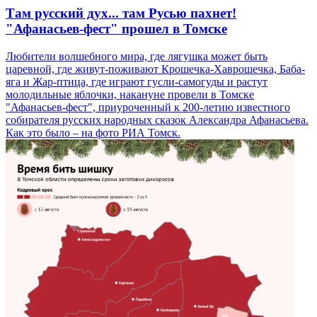
Там русский дух... там Русью пахнет!
"Афанасьев-фест" прошел в Томске
Любители волшебного мира, где лягушка может быть
царевной, где живут-поживают Крошечка-Хаврошечка, Баба-
яга и Жар-птица, где играют гусли-самогуды и растут
молодильные яблочки, накануне провели в Томске
"Афанасьев-фест", приуроченный к 200-летию известного
собирателя русских народных сказок Александра Афанасьева.
Как это было – на фото РИА Томск.