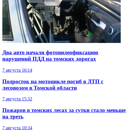
Два авто начали фотовидеофиксацию
нарушений ПДД на томских дорогах
7 августа
16:14
Подросток на мотоцикле погиб в ДТП с
лесовозом в Томской области
7 августа
15:32
Пожаров в томских лесах за сутки стало меньше
на треть
7 августа
10:34