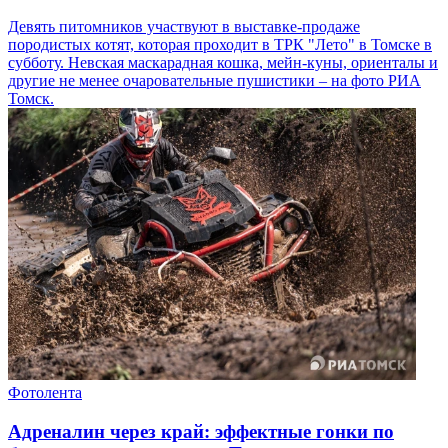
Девять питомников участвуют в выставке-продаже
породистых котят, которая проходит в ТРК "Лето" в Томске в
субботу. Невская маскарадная кошка, мейн-куны, ориенталы и
другие не менее очаровательные пушистики – на фото РИА
Томск.
Фотолента
Адреналин через край: эффектные гонки по