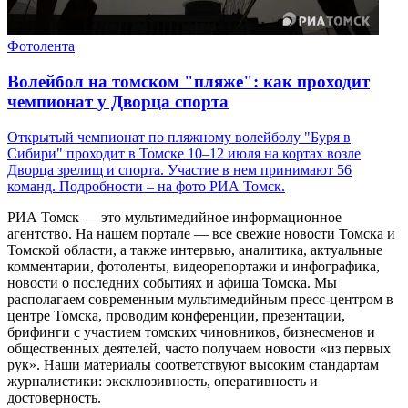
Фотолента
Волейбол на томском "пляже": как проходит
чемпионат у Дворца спорта
Открытый чемпионат по пляжному волейболу "Буря в
Сибири" проходит в Томске 10–12 июля на кортах возле
Дворца зрелищ и спорта. Участие в нем принимают 56
команд. Подробности – на фото РИА Томск.
РИА Томск — это мультимедийное информационное
агентство. На нашем портале — все свежие новости Томска и
Томской области, а также интервью, аналитика, актуальные
комментарии, фотоленты, видеорепортажи и инфографика,
новости о последних событиях и афиша Томска. Мы
располагаем современным мультимедийным пресс-центром в
центре Томска, проводим конференции, презентации,
брифинги с участием томских чиновников, бизнесменов и
общественных деятелей, часто получаем новости «из первых
рук». Наши материалы соответствуют высоким стандартам
журналистики: эксклюзивность, оперативность и
достоверность.