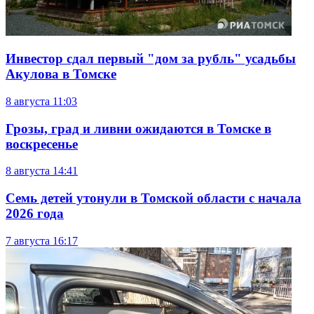
Инвестор сдал первый "дом за рубль" усадьбы
Акулова в Томске
8 августа
11:03
Грозы, град и ливни ожидаются в Томске в
воскресенье
8 августа
14:41
Семь детей утонули в Томской области с начала
2026 года
7 августа
16:17