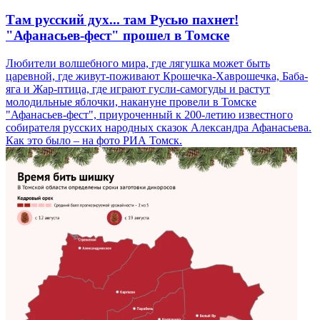
Там русский дух... там Русью пахнет!
"Афанасьев-фест" прошел в Томске
Любители волшебного мира, где лягушка может быть
царевной, где живут-поживают Крошечка-Хаврошечка, Баба-
яга и Жар-птица, где играют гусли-самогуды и растут
молодильные яблочки, накануне провели в Томске
"Афанасьев-фест", приуроченный к 200-летию известного
собирателя русских народных сказок Александра Афанасьева.
Как это было – на фото РИА Томск.