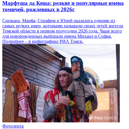
Марфуша да Кеша: редкие и популярные имена
томичей, рожденных в 2026г
Снежана, Марфа, Серафим и Юлий оказались одними из
самых редких имен, которыми называли своих детей жители
Томской области в первом полугодии 2026 года. Чаще всего
для новорожденных выбирали имена Михаил и Софья.
Подробнее – в инфографике РИА Томск.
Фотолента