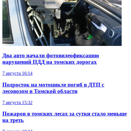
Два авто начали фотовидеофиксацию
нарушений ПДД на томских дорогах
7 августа
16:14
Подросток на мотоцикле погиб в ДТП с
лесовозом в Томской области
7 августа
15:32
Пожаров в томских лесах за сутки стало меньше
на треть