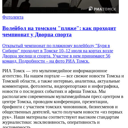
Фотолента
Волейбол на томском "пляже": как проходит
чемпионат у Дворца спорта
Открытый чемпионат по пляжному волейболу "Буря в
Сибири" проходит в Томске 10–12 июля на кортах возле
Дворца зрелищ и спорта. Участие в нем принимают 56
команд. Подробности – на фото РИА Томск.
РИА Томск — это мультимедийное информационное
агентство. На нашем портале — все свежие новости Томска и
Томской области, а также интервью, аналитика, актуальные
комментарии, фотоленты, видеорепортажи и инфографика,
новости о последних событиях и афиша Томска. Мы
располагаем современным мультимедийным пресс-центром в
центре Томска, проводим конференции, презентации,
брифинги с участием томских чиновников, бизнесменов и
общественных деятелей, часто получаем новости «из первых
рук». Наши материалы соответствуют высоким стандартам
журналистики: эксклюзивность, оперативность и
достоверность.