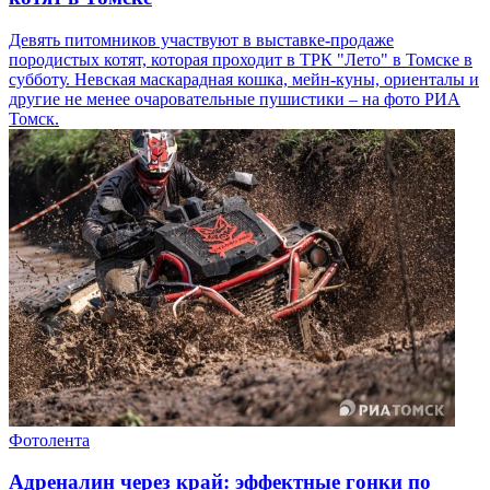
Девять питомников участвуют в выставке-продаже
породистых котят, которая проходит в ТРК "Лето" в Томске в
субботу. Невская маскарадная кошка, мейн-куны, ориенталы и
другие не менее очаровательные пушистики – на фото РИА
Томск.
Фотолента
Адреналин через край: эффектные гонки по