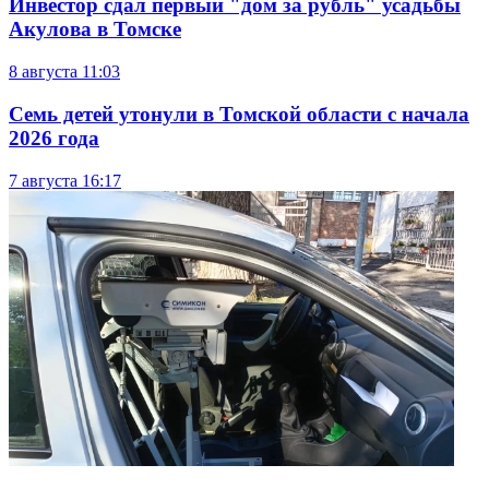
Инвестор сдал первый "дом за рубль" усадьбы
Акулова в Томске
8 августа
11:03
Семь детей утонули в Томской области с начала
2026 года
7 августа
16:17