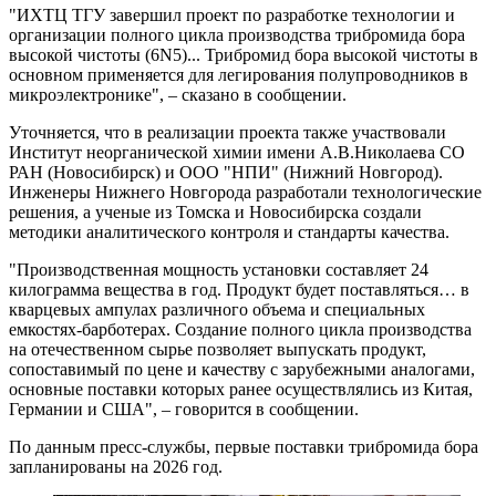
"ИХТЦ ТГУ завершил проект по разработке технологии и
организации полного цикла производства трибромида бора
высокой чистоты (6N5)... Трибромид бора высокой чистоты в
основном применяется для легирования полупроводников в
микроэлектронике", – сказано в сообщении.
Уточняется, что в реализации проекта также участвовали
Институт неорганической химии имени А.В.Николаева СО
РАН (Новосибирск) и ООО "НПИ" (Нижний Новгород).
Инженеры Нижнего Новгорода разработали технологические
решения, а ученые из Томска и Новосибирска создали
методики аналитического контроля и стандарты качества.
"Производственная мощность установки составляет 24
килограмма вещества в год. Продукт будет поставляться… в
кварцевых ампулах различного объема и специальных
емкостях-барботерах. Создание полного цикла производства
на отечественном сырье позволяет выпускать продукт,
сопоставимый по цене и качеству с зарубежными аналогами,
основные поставки которых ранее осуществлялись из Китая,
Германии и США", – говорится в сообщении.
По данным пресс-службы, первые поставки трибромида бора
запланированы на 2026 год.