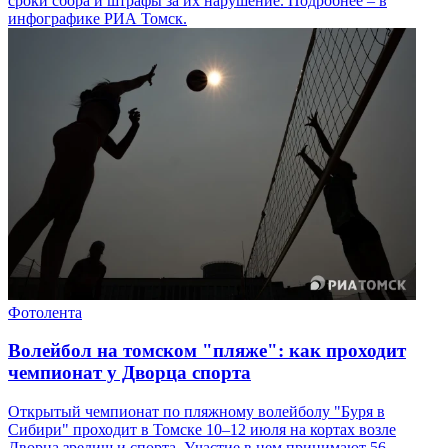
сроки сбора и штрафы за их нарушение. Подробнее – в
инфографике РИА Томск.
Фотолента
Волейбол на томском "пляже": как проходит
чемпионат у Дворца спорта
Открытый чемпионат по пляжному волейболу "Буря в
Сибири" проходит в Томске 10–12 июля на кортах возле
Дворца зрелищ и спорта. Участие в нем принимают 56