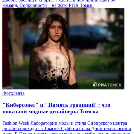
команд. Подробности – на фото РИА Томск.
Фотолента
"Киберсовет" и "Память традиций": что
показали модные дизайнеры Томска
Fashion Week Лаборатории моды и стиля Сибирского центра
дизайна проходит в Томске. Суббота стала Днем технологий в
моде. В Пушкинском сквере молодые дизайнеры представили