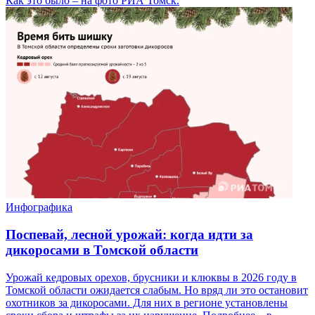
Как это было – на фото РИА Томск.
Инфографика
Поспевай, лесной урожай: когда идти за
дикоросами в Томской области
Урожай кедровых орехов, брусники и клюквы в 2026 году в
Томской области ожидается слабым. Но вряд ли это остановит
охотников за дикоросами. Для них в регионе установлены