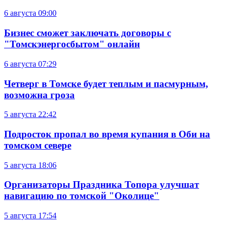
6 августа
09:00
Бизнес сможет заключать договоры с
"Томскэнергосбытом" онлайн
6 августа
07:29
Четверг в Томске будет теплым и пасмурным,
возможна гроза
5 августа
22:42
Подросток пропал во время купания в Оби на
томском севере
5 августа
18:06
Организаторы Праздника Топора улучшат
навигацию по томской "Околице"
5 августа
17:54