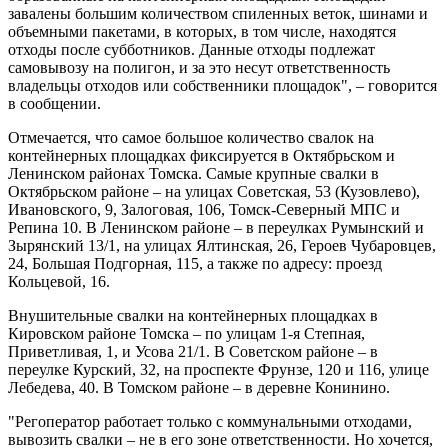
завалены большим количеством спиленных веток, шинами и
объемными пакетами, в которых, в том числе, находятся
отходы после субботников. Данные отходы подлежат
самовывозу на полигон, и за это несут ответственность
владельцы отходов или собственники площадок", – говорится
в сообщении.
Отмечается, что самое большое количество свалок на
контейнерных площадках фиксируется в Октябрьском и
Ленинском районах Томска. Самые крупные свалки в
Октябрьском районе – на улицах Советская, 53 (Кузовлево),
Ивановского, 9, Залоговая, 106, Томск-Северный МПС и
Репина 10. В Ленинском районе – в переулках Румынский и
Зырянский 13/1, на улицах Ялтинская, 26, Героев Чубаровцев,
24, Большая Подгорная, 115, а также по адресу: проезд
Кольцевой, 16.
Внушительные свалки на контейнерных площадках в
Кировском районе Томска – по улицам 1-я Степная,
Приветливая, 1, и Усова 21/1. В Советском районе – в
переулке Курский, 32, на проспекте Фрунзе, 120 и 116, улице
Лебедева, 40. В Томском районе – в деревне Конинино.
"Регоператор работает только с коммунальными отходами,
вывозить свалки – не в его зоне ответственности. Но хочется,