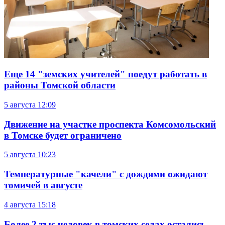
Еще 14 "земских учителей" поедут работать в
районы Томской области
5 августа
12:09
Движение на участке проспекта Комсомольский
в Томске будет ограничено
5 августа
10:23
Температурные "качели" с дождями ожидают
томичей в августе
4 августа
15:18
Более 2 тыс человек в томских селах остались