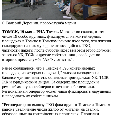
© Валерий Доронин, пресс-служба мэрии
ТОМСК, 19 мая – РИА Томск.
Множество свалок, в том
числе 19 особо крупных, фиксируется на контейнерных
площадках в Томске и Томском районе из-за того, что жители
складируют на них мусор, не относящийся к ТКО, в
частности пакеты после субботников; вывозом этого должны
заняться УК, ТСЖ и другие собственники, сообщает во
вторник пресс-служба "АБФ Логистик".
Ранее сообщалось, что в Томске 4 395 контейнерных
площадок, из которых порядка 1,2 тысячи находятся на
балансе муниципалитета, остальные принадлежат УК, ТСЖ,
ЖК и юридическим лицам. За содержание площадок и
ремонт/замену контейнеров отвечают собственники.
Региональный оператор может лишь фиксировать нарушения
и передавать их собственникам.
"Регоператор по вывозу ТКО фиксирует в Томске и Томском
районе увеличение числа жалоб от жителей на свалки,
образованные на контейнерных площадках. Площадки