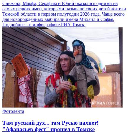
Снежана, Марфа, Серафим и Юлий оказались одними из
самых редких имен, которыми называли своих детей жители
Томской области в первом полугодии 2026 года. Чаще всего
для новорожденных выбирали имена Михаил и Софья.
Подробнее – в инфографике РИА Томск.
Фотолента
Там русский дух... там Русью пахнет!
"Афанасьев-фест" прошел в Томске