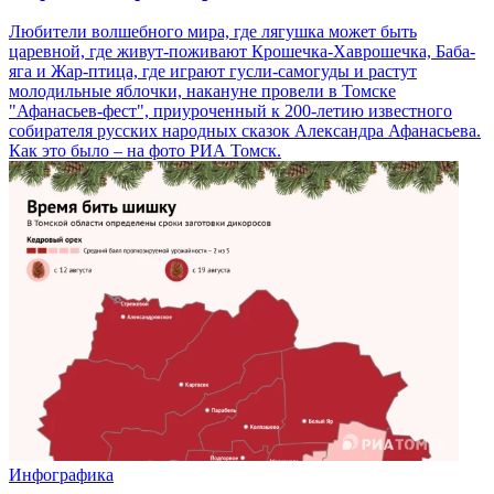
Любители волшебного мира, где лягушка может быть
царевной, где живут-поживают Крошечка-Хаврошечка, Баба-
яга и Жар-птица, где играют гусли-самогуды и растут
молодильные яблочки, накануне провели в Томске
"Афанасьев-фест", приуроченный к 200-летию известного
собирателя русских народных сказок Александра Афанасьева.
Как это было – на фото РИА Томск.
Инфографика