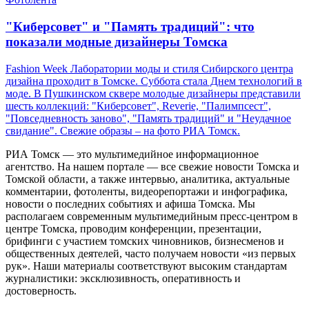
"Киберсовет" и "Память традиций": что
показали модные дизайнеры Томска
Fashion Week Лаборатории моды и стиля Сибирского центра
дизайна проходит в Томске. Суббота стала Днем технологий в
моде. В Пушкинском сквере молодые дизайнеры представили
шесть коллекций: "Киберсовет", Reverie, "Палимпсест",
"Повседневность заново", "Память традиций" и "Неудачное
свидание". Свежие образы – на фото РИА Томск.
РИА Томск — это мультимедийное информационное
агентство. На нашем портале — все свежие новости Томска и
Томской области, а также интервью, аналитика, актуальные
комментарии, фотоленты, видеорепортажи и инфографика,
новости о последних событиях и афиша Томска. Мы
располагаем современным мультимедийным пресс-центром в
центре Томска, проводим конференции, презентации,
брифинги с участием томских чиновников, бизнесменов и
общественных деятелей, часто получаем новости «из первых
рук». Наши материалы соответствуют высоким стандартам
журналистики: эксклюзивность, оперативность и
достоверность.